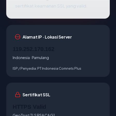
sertifikat keamanan SSL yang valid.
Alamat IP · Lokasi Server
119.252.170.162
Indonesia · Pamulang
ISP / Penyedia:
PT Indonesia Comnets Plus
Sertifikat SSL
HTTPS Valid
GeoTrust TLS RSA CA G1