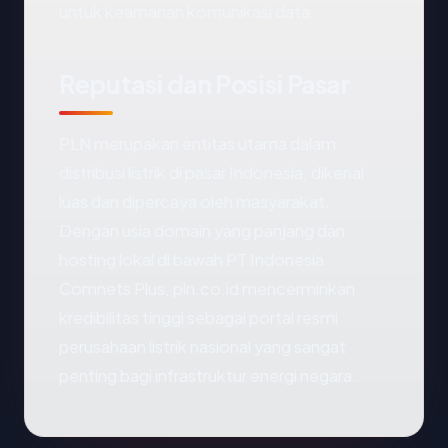
untuk keamanan komunikasi data.
Reputasi dan Posisi Pasar
PLN merupakan entitas utama dalam
distribusi listrik di pasar Indonesia, dikenal
luas dan dipercaya oleh masyarakat.
Dengan usia domain yang panjang dan
hosting lokal di bawah PT Indonesia
Comnets Plus, pln.co.id mencerminkan
kredibilitas tinggi sebagai portal resmi
perusahaan listrik nasional yang sangat
penting bagi infrastruktur energi negara.