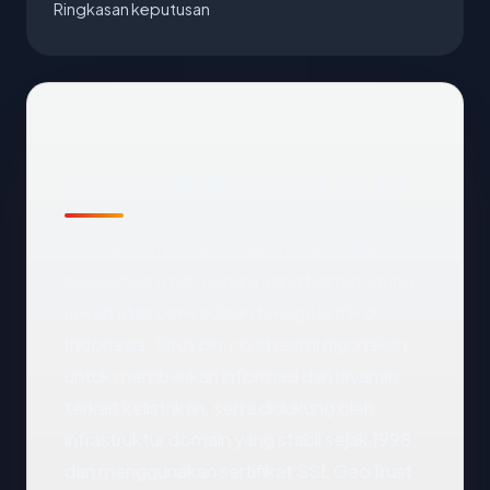
Ringkasan keputusan
Tentang PLN dan pln.co.id
Perusahaan Listrik Negara (PLN) adalah
perusahaan milik negara yang bertanggung
jawab atas penyediaan tenaga listrik di
Indonesia. Situs pln.co.id resmi digunakan
untuk memberikan informasi dan layanan
terkait kelistrikan, serta didukung oleh
infrastruktur domain yang stabil sejak 1998
dan menggunakan sertifikat SSL GeoTrust