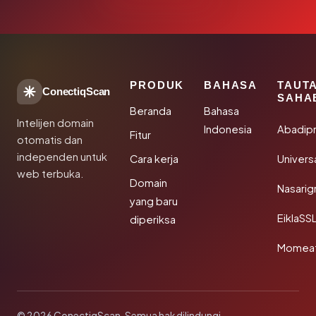
PRODUK
BAHASA
TAUT
ConectiqScan
SAHA
Beranda
Bahasa
Intelijen domain
Indonesia
Abadip
Fitur
otomatis dan
independen untuk
Cara kerja
Univer
web terbuka.
Domain
Nasarig
yang baru
EiklaSS
diperiksa
Momea
© 2026 ConectiqScan. Semua hak dilindungi.