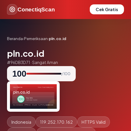
ConectiqScan
Cek Gratis
Beranda
›
Pemeriksaan
›
pln.co.id
pln.co.id
#96DB3D71 · Sangat Aman
100
/ 100
Indonesia
119.252.170.162
HTTPS Valid