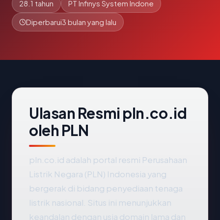
28.1 tahun
PT Infinys System Indone
Diperbarui
3 bulan yang lalu
Ulasan Resmi pln.co.id
oleh PLN
pln.co.id adalah portal resmi Perusahaan
Listrik Negara (PLN) Indonesia yang
bergerak di bidang penyediaan tenaga
listrik nasional. Situs ini menunjukkan
keandalan dengan usia domain lama dan