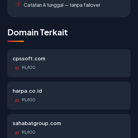
Catatan A tunggal — tanpa failover
Domain Terkait
cpssoft.com
95/100
ID
harpa.co.id
95/100
ID
sahabatgroup.com
95/100
ID