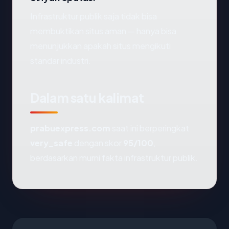
Infrastruktur publik saja tidak bisa
membuktikan situs aman — hanya bisa
menunjukkan apakah situs mengikuti
standar industri.
Dalam satu kalimat
prabuexpress.com
saat ini berperingkat
very_safe
dengan skor
95/100
,
berdasarkan murni fakta infrastruktur publik.