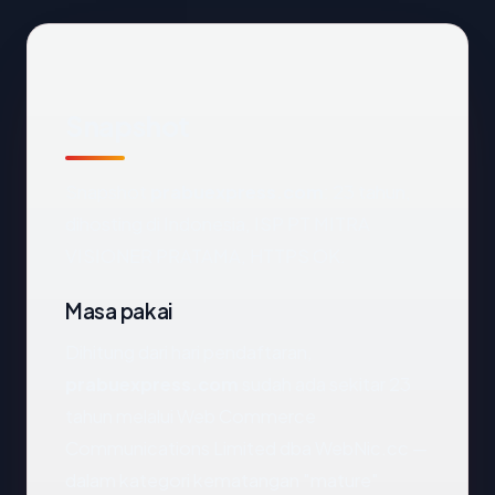
Snapshot
Snapshot
prabuexpress.com
: 23 tahun,
dihosting di Indonesia, ISP PT MITRA
VISIONER PRATAMA, HTTPS OK.
Masa pakai
Dihitung dari hari pendaftaran,
prabuexpress.com
sudah ada sekitar 23
tahun melalui Web Commerce
Communications Limited dba WebNic.cc —
dalam kategori kematangan "mature"