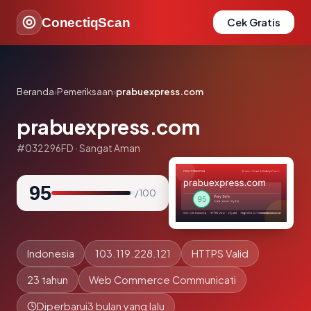
ConectiqScan
Cek Gratis
Beranda
›
Pemeriksaan
›
prabuexpress.com
prabuexpress.com
#032296FD · Sangat Aman
95
/ 100
Indonesia
103.119.228.121
HTTPS Valid
23 tahun
Web Commerce Communicati
Diperbarui
3 bulan yang lalu