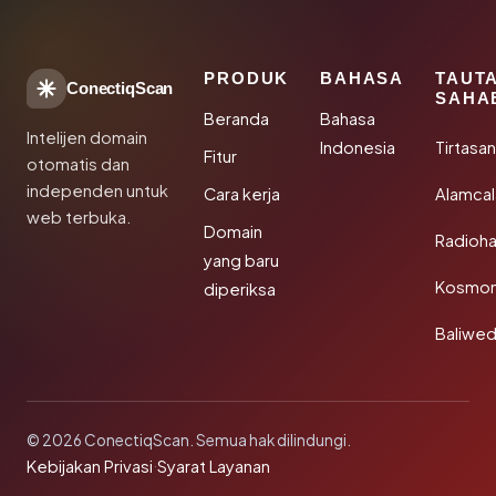
PRODUK
BAHASA
TAUT
ConectiqScan
SAHA
Beranda
Bahasa
Intelijen domain
Indonesia
Tirtasa
Fitur
otomatis dan
independen untuk
Cara kerja
Alamca
web terbuka.
Domain
Radioh
yang baru
Kosmon
diperiksa
Baliwe
© 2026 ConectiqScan. Semua hak dilindungi.
Kebijakan Privasi
·
Syarat Layanan