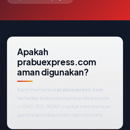
Apakah
prabuexpress.com
aman digunakan?
Kami memeriksa
prabuexpress.com
terhadap beberapa sumber data publik
— DNS, SSL, RDAP — untuk memberikan
gambaran independen dan otomatis.