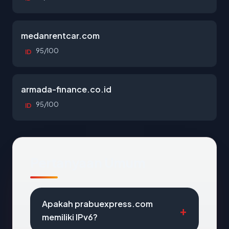
medanrentcar.com
95/100
ID
armada-finance.co.id
95/100
ID
Pertanyaan Umum
Apakah prabuexpress.com
memiliki IPv6?