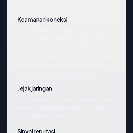
model kami.
Keamanan koneksi
Kami melakukan handshake TLS terhadap
prabuexpress.com dan mendapat: OK.
Digabung dengan registrar (Web
Commerce Communications Limited dba
WebNic.cc) dan negara (Indonesia), ini
memberi tampilan keamanan dasar.
Jejak jaringan
Dari perspektif jaringan, prabuexpress.com
dihosting di Indonesia melalui PT MITRA
VISIONER PRATAMA.
Sinyal reputasi