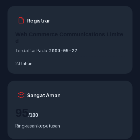
Registrar
Web Commerce Communications Limite
d
Terdaftar Pada:
2003-05-27
23 tahun
Sangat Aman
95
/100
Ringkasan keputusan