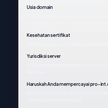
Usia domain
Domain telah terdaftar selama sekitar 25.5
kematangan "mature". Domain yang lebih tua s
Kesehatan sertifikat
Sertifikat yang saat ini disajikan oleh
pro-int
Yurisdiksi server
IP di balik
pro-int.com
berada di Indonesia, 
Nusantara.
Haruskah Anda mempercayai pro-int
Skor kami murni teknis. Situs dengan SSL val
cenderung berskor lebih tinggi.