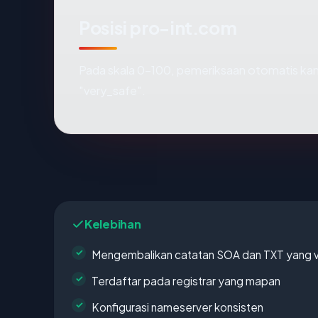
Posisi pro-int.com
Pada skala 0-100, pemeriksaan otomatis 
"very_safe".
Kelebihan
Mengembalikan catatan SOA dan TXT yang v
Terdaftar pada registrar yang mapan
Konfigurasi nameserver konsisten