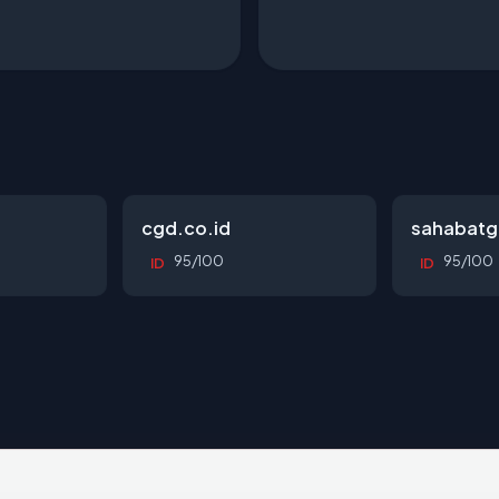
cgd.co.id
sahabatg
95/100
95/100
ID
ID