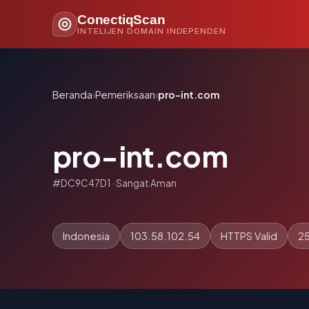
ConectiqScan
INTELIJEN DOMAIN INDEPENDEN
Beranda
›
Pemeriksaan
›
pro-int.com
pro-int.com
#DC9C47D1 · Sangat Aman
Indonesia
103.58.102.54
HTTPS Valid
25