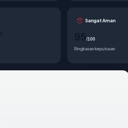
Sangat Aman
d
95
/100
Ringkasan keputusan
ara Indonesia, usia 25.5 tahun, SSL OK, registrar Web
bNic.cc.