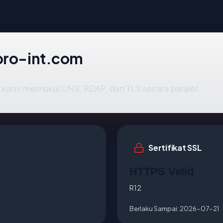
 pro-int.com
 kami memukul DNS, RDAP, dan TLS secara paralel.
Sertifikat SSL
HTTPS Valid
R12
Berlaku Sampai:
2026-07-21