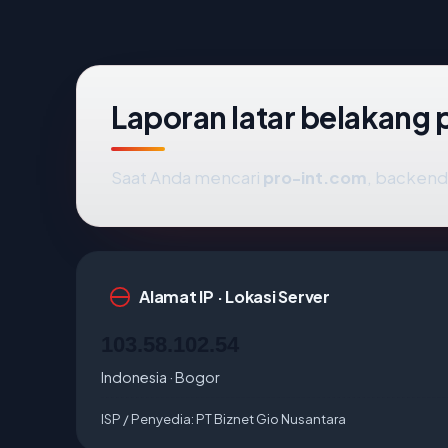
Laporan latar belakang
Saat Anda mencari
pro-int.com
, backend
Alamat IP · Lokasi Server
103.58.102.54
Indonesia · Bogor
ISP / Penyedia:
PT Biznet Gio Nusantara