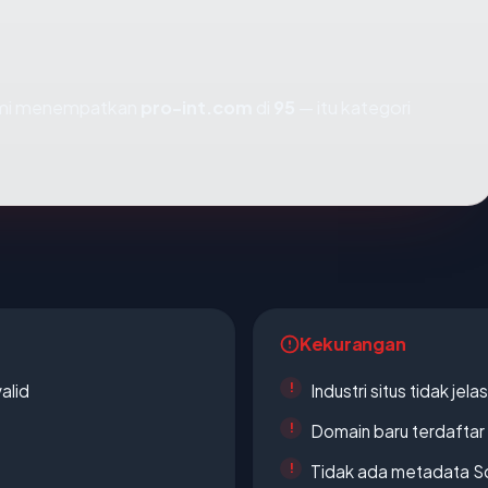
kami menempatkan
pro-int.com
di
95
— itu kategori
Kekurangan
alid
Industri situs tidak jelas
Domain baru terdaftar
Tidak ada metadata S