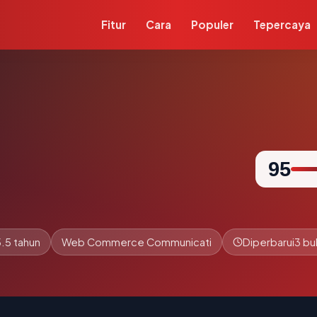
Fitur
Cara
Populer
Tepercaya
95
.5 tahun
Web Commerce Communicati
Diperbarui
3 bu