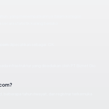
 tahun, yang menempatkannya dalam kategori
ecara statistik kurang berisiko.
.com
dipecahkan sebagai: OK.
pada infrastruktur yang disediakan oleh PT Biznet Gio
.com?
id, beberapa tahun riwayat, dan registrar terkemuka