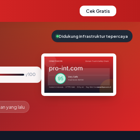
Cek Gratis
Didukung infrastruktur tepercaya
/ 100
lan yang lalu