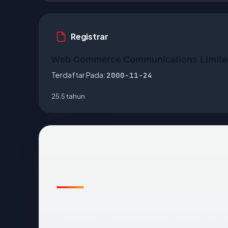
Registrar
Web Commerce Communications Limite
Terdaftar Pada:
2000-11-24
25.5 tahun
Sekilas
Cara tercepat membaca
pro-int.com
: neg
Commerce Communications Limited dba We