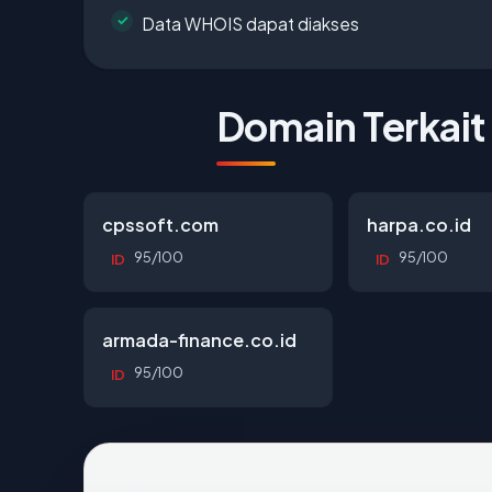
Data WHOIS dapat diakses
Domain Terkait
cpssoft.com
harpa.co.id
95/100
95/100
ID
ID
armada-finance.co.id
95/100
ID