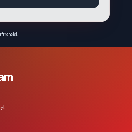
 finansial.
lam
yi.