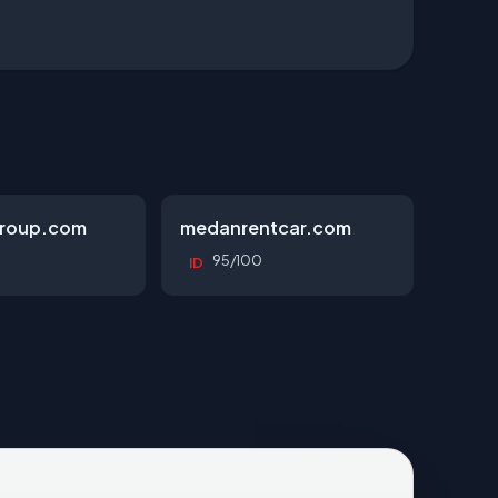
roup.com
medanrentcar.com
95/100
ID