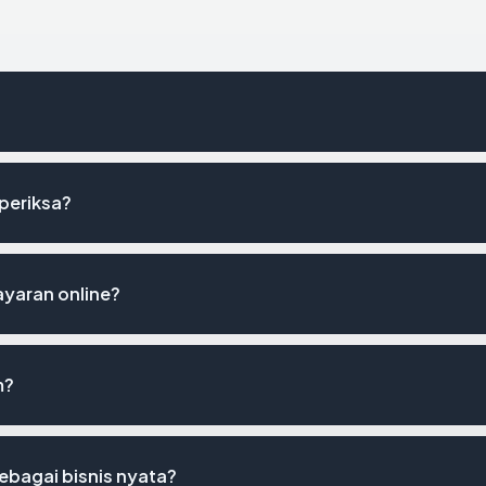
iperiksa?
yaran online?
m?
ebagai bisnis nyata?