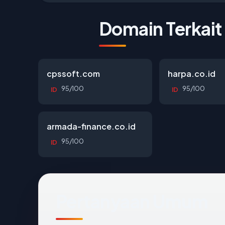
Domain Terkait
cpssoft.com
harpa.co.id
95/100
95/100
ID
ID
armada-finance.co.id
95/100
ID
Pertanyaan Umum