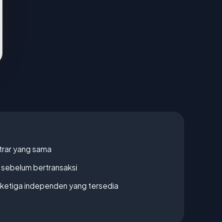
strar yang sama
en sebelum bertransaksi
k ketiga independen yang tersedia