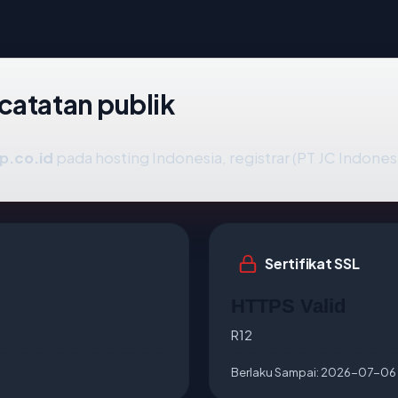
catatan publik
p.co.id
pada hosting Indonesia, registrar (PT JC Indonesi
Sertifikat SSL
HTTPS Valid
R12
Berlaku Sampai:
2026-07-06