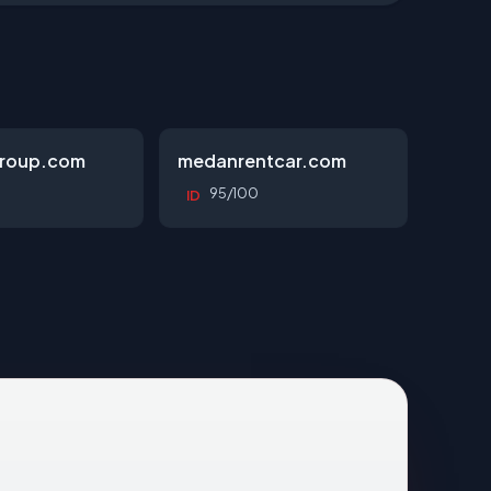
roup.com
medanrentcar.com
95/100
ID