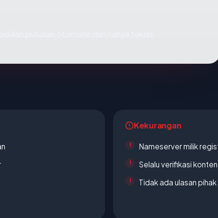
ni adalah putusan otomatis dan hanya teknis.
Kekurangan
an
Nameserver milik regi
r
Selalu verifikasi kont
Tidak ada ulasan piha