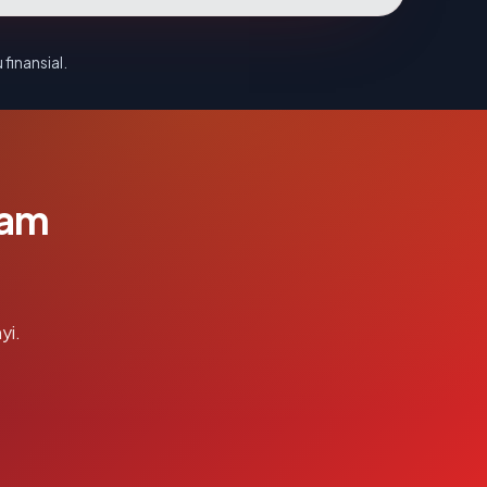
 finansial.
lam
yi.