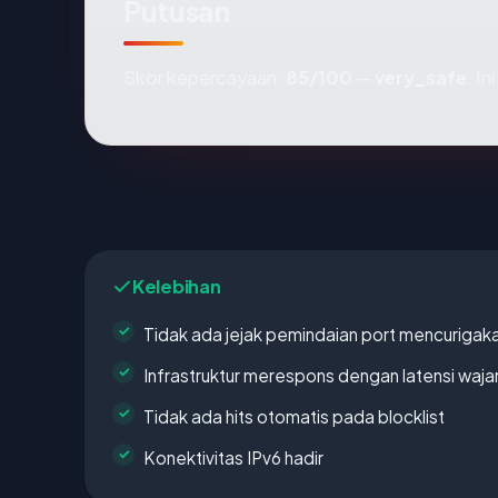
Putusan
Skor kepercayaan:
85/100
—
very_safe
. I
Kelebihan
Tidak ada jejak pemindaian port mencurigak
Infrastruktur merespons dengan latensi waja
Tidak ada hits otomatis pada blocklist
Konektivitas IPv6 hadir