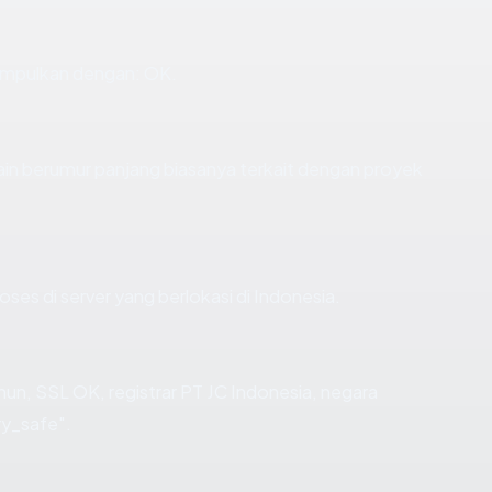
impulkan dengan: OK.
main berumur panjang biasanya terkait dengan proyek
oses di server yang berlokasi di Indonesia.
hun, SSL OK, registrar PT JC Indonesia, negara
ry_safe".