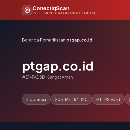
ConectiqScan
INTELIJEN DOMAIN INDEPENDEN
Beranda
›
Pemeriksaan
›
ptgap.co.id
ptgap.co.id
#E14FAD8D · Sangat Aman
Indonesia
203.161.184.120
HTTPS Valid