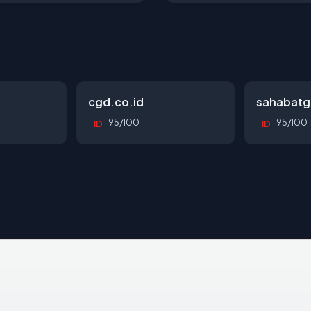
cgd.co.id
sahabatg
95/100
95/100
ID
ID