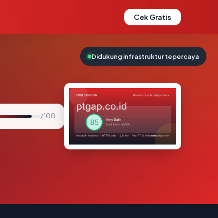
Cek Gratis
Didukung infrastruktur tepercaya
/ 100