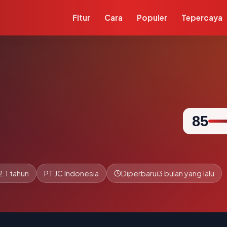
Fitur
Cara
Populer
Tepercaya
85
2.1 tahun
PT JC Indonesia
Diperbarui
3 bulan yang lalu