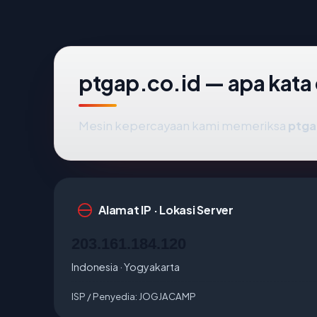
ptgap.co.id — apa kata 
Mesin kepercayaan kami memeriksa
ptga
Alamat IP · Lokasi Server
203.161.184.120
Indonesia · Yogyakarta
ISP / Penyedia:
JOGJACAMP