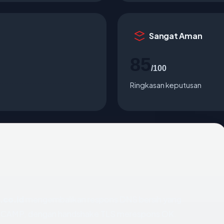
Sangat Aman
85
/100
Ringkasan keputusan
.co.id
mengembalikan respons DNS bersih yang
GJACAMP, dengan handshake TLS merespons OK.