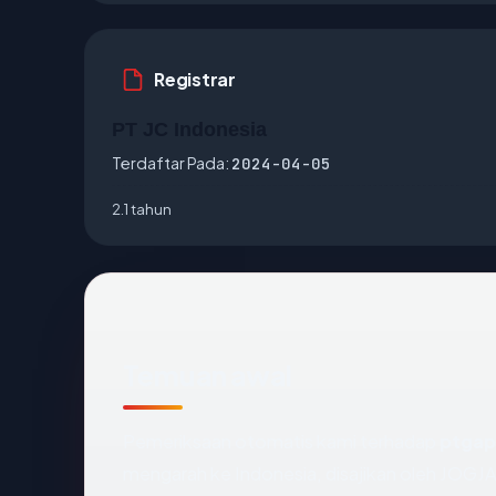
Registrar
PT JC Indonesia
Terdaftar Pada:
2024-04-05
2.1 tahun
Temuan awal
Pemeriksaan otomatis kami terhadap
ptgap
mengarah ke Indonesia, disajikan oleh JO