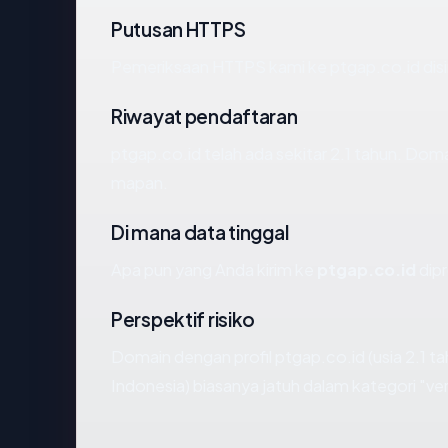
Putusan HTTPS
Pemeriksaan HTTPS kami ke ptgap.co.id dis
Riwayat pendaftaran
ptgap.co.id telah ada sekitar 2.1 tahun. Do
mapan.
Di mana data tinggal
Apa pun yang Anda kirim ke
ptgap.co.id
dipr
Perspektif risiko
Domain dengan profil ptgap.co.id (usia 2.1 ta
Indonesia) biasanya jatuh dalam kategori "ve