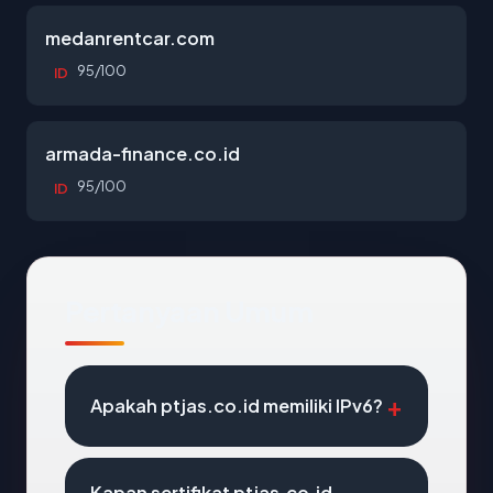
medanrentcar.com
95/100
ID
armada-finance.co.id
95/100
ID
Pertanyaan Umum
Apakah ptjas.co.id memiliki IPv6?
Kapan sertifikat ptjas.co.id