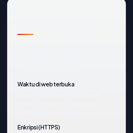
Apa yang kami amati
Melihat
ptjas.co.id
dari luar, titik data
terpenting adalah negara hosting
(Indonesia), status SSL (OK), dan registrar
(PT Digital Registra Indonesia).
Waktu di web terbuka
ptjas.co.id telah terlihat di DNS publik
sekitar 27.5 tahun. Itu cukup untuk
meninggalkan jejak reputasi.
Enkripsi (HTTPS)