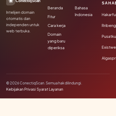
ConectiqScan
SAHA
Beranda
Bahasa
Intelijen domain
Indonesia
Hakarfu
Fitur
otomatis dan
independen untuk
Cara kerja
Rribeng
web terbuka.
Domain
Pusatk
yang baru
Existw
diperiksa
Algaspr
© 2026 ConectiqScan. Semua hak dilindungi.
Kebijakan Privasi
·
Syarat Layanan