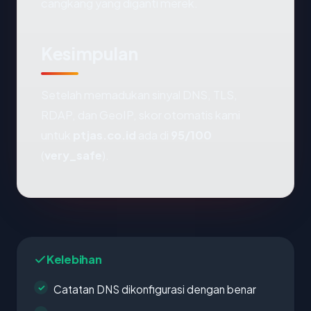
cangkang yang diganti merek.
Kesimpulan
Setelah memadukan sinyal DNS, TLS,
RDAP, dan GeoIP, skor otomatis kami
untuk
ptjas.co.id
ada di
95/100
(
very_safe
).
Kelebihan
Catatan DNS dikonfigurasi dengan benar