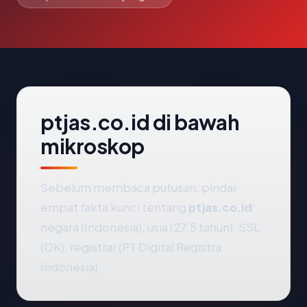
ptjas.co.id di bawah
mikroskop
Sebelum membaca putusan, pindai
empat fakta kunci tentang
ptjas.co.id
:
negara (Indonesia), usia (27.5 tahun), SSL
(OK), registrar (PT Digital Registra
Indonesia).