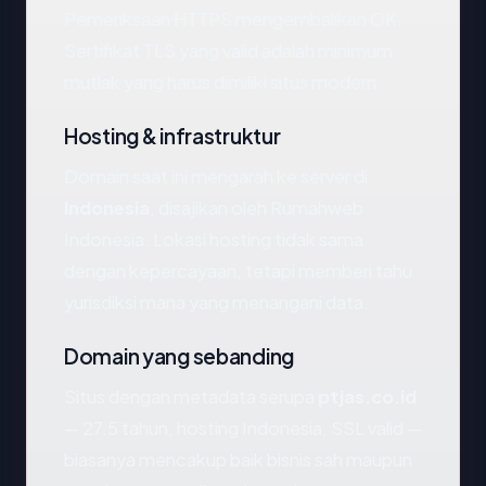
Pemeriksaan HTTPS mengembalikan OK.
Sertifikat TLS yang valid adalah minimum
mutlak yang harus dimiliki situs modern.
Hosting & infrastruktur
Domain saat ini mengarah ke server di
Indonesia
, disajikan oleh Rumahweb
Indonesia. Lokasi hosting tidak sama
dengan kepercayaan, tetapi memberi tahu
yurisdiksi mana yang menangani data.
Domain yang sebanding
Situs dengan metadata serupa
ptjas.co.id
— 27.5 tahun, hosting Indonesia, SSL valid —
biasanya mencakup baik bisnis sah maupun