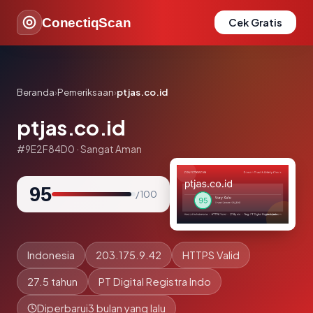
ConectiqScan
Cek Gratis
Beranda
›
Pemeriksaan
›
ptjas.co.id
ptjas.co.id
#9E2F84D0 · Sangat Aman
95
/ 100
Indonesia
203.175.9.42
HTTPS Valid
27.5 tahun
PT Digital Registra Indo
Diperbarui
3 bulan yang lalu