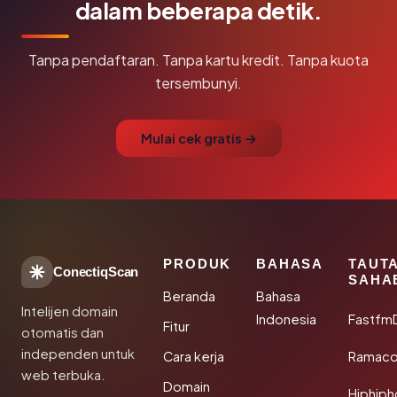
dalam beberapa detik.
Tanpa pendaftaran. Tanpa kartu kredit. Tanpa kuota
tersembunyi.
Mulai cek gratis →
PRODUK
BAHASA
TAUT
ConectiqScan
SAHA
Beranda
Bahasa
Intelijen domain
Indonesia
Fastfm
Fitur
otomatis dan
independen untuk
Cara kerja
Ramac
web terbuka.
Domain
Hiphip