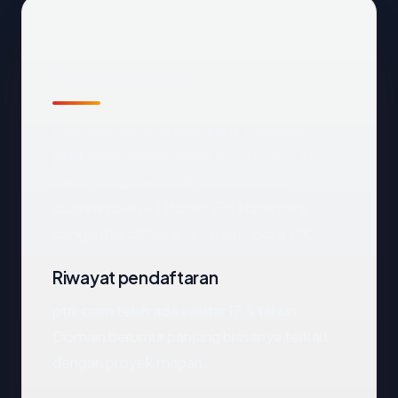
Temuan awal
Pemeriksaan otomatis kami terhadap
ptrii.com
mengembalikan respons DNS
bersih yang mengarah ke Indonesia,
disajikan oleh PT Biznet Gio Nusantara,
dengan handshake TLS merespons OK.
Riwayat pendaftaran
ptrii.com telah ada sekitar 17.4 tahun.
Domain berumur panjang biasanya terkait
dengan proyek mapan.