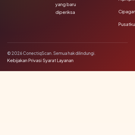
yang baru
Cipaga
diperiksa
Pusatk
© 2026 ConectiqScan. Semua hak dilindungi.
Kebijakan Privasi
·
Syarat Layanan