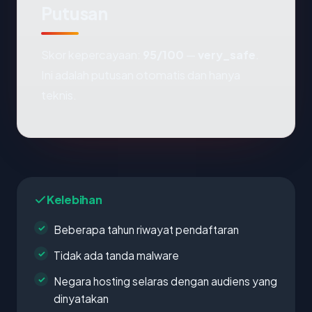
Putusan
Skor kepercayaan:
95/100
—
very_safe
.
Ini adalah putusan otomatis dan hanya
teknis.
Kelebihan
Beberapa tahun riwayat pendaftaran
Tidak ada tanda malware
Negara hosting selaras dengan audiens yang
dinyatakan