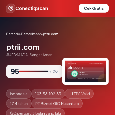
ConectiqScan
Cek Gratis
Beranda
›
Pemeriksaan
›
ptrii.com
ptrii.com
#4FD9AADA · Sangat Aman
95
/ 100
Indonesia
103.58.102.33
HTTPS Valid
17.4 tahun
PT Biznet GIO Nusantara
Diperbarui
3 bulan yang lalu