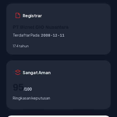
Registrar
PT Biznet GIO Nusantara
Terdaftar Pada:
2008-12-11
17.4 tahun
Sangat Aman
95
/100
Ringkasan keputusan