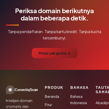
Periksa domain berikutnya
dalam beberapa detik.
Tanpa pendaftaran. Tanpa kartu kredit. Tanpa kuota
tersembunyi.
Mulai cek gratis →
PRODUK
BAHASA
TAUT
ConectiqScan
SAHA
Beranda
Bahasa
Intelijen domain
Indonesia
Abadip
Fitur
otomatis dan