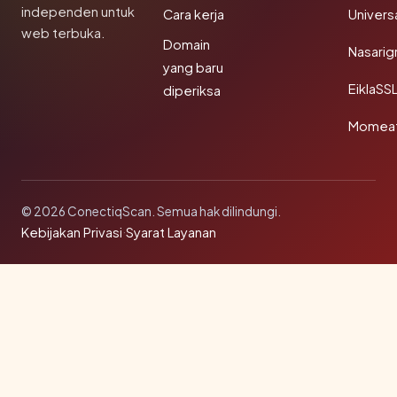
independen untuk
Cara kerja
Univer
web terbuka.
Domain
Nasarig
yang baru
EiklaSS
diperiksa
Momea
© 2026 ConectiqScan. Semua hak dilindungi.
Kebijakan Privasi
·
Syarat Layanan