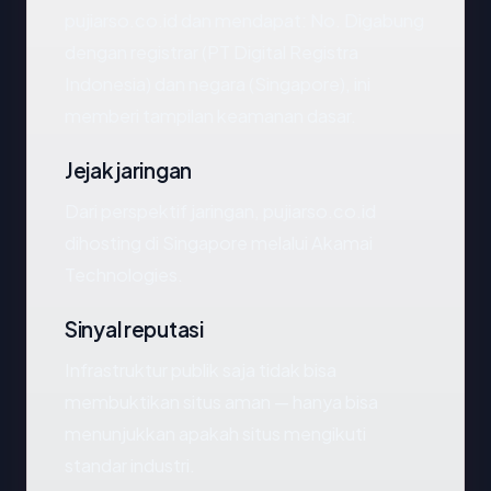
pujiarso.co.id dan mendapat: No. Digabung
dengan registrar (PT Digital Registra
Indonesia) dan negara (Singapore), ini
memberi tampilan keamanan dasar.
Jejak jaringan
Dari perspektif jaringan, pujiarso.co.id
dihosting di Singapore melalui Akamai
Technologies.
Sinyal reputasi
Infrastruktur publik saja tidak bisa
membuktikan situs aman — hanya bisa
menunjukkan apakah situs mengikuti
standar industri.