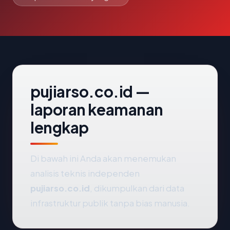
pujiarso.co.id —
laporan keamanan
lengkap
Di bawah ini Anda akan menemukan
analisis teknis independen
pujiarso.co.id
, dikumpulkan dari data
infrastruktur publik tanpa bias manusia.