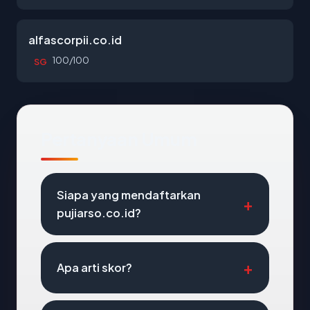
alfascorpii.co.id
100/100
SG
Pertanyaan Umum
Siapa yang mendaftarkan
pujiarso.co.id?
Apa arti skor?