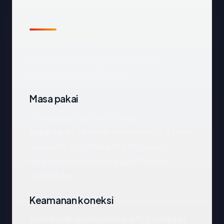
Snapshot
Snapshot
pujiarso.co.id
: 19.4 tahun,
dihosting di Singapore, ISP Akamai
Technologies, HTTPS No.
Masa pakai
Dihitung dari hari pendaftaran,
pujiarso.co.id
sudah ada sekitar 19.4 tahun
melalui PT Digital Registra Indonesia —
dalam kategori kematangan "mature"
model kami.
Keamanan koneksi
Kami melakukan handshake TLS terhadap