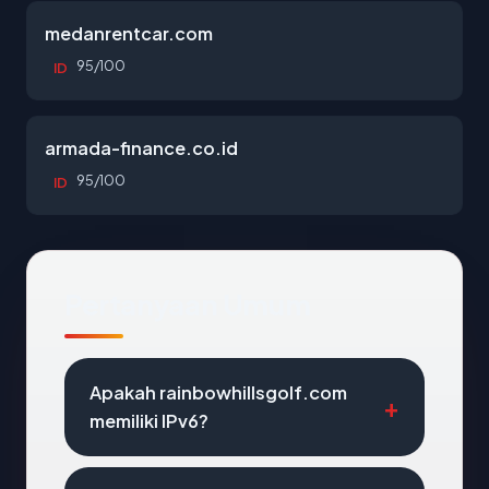
medanrentcar.com
95/100
ID
armada-finance.co.id
95/100
ID
Pertanyaan Umum
Apakah rainbowhillsgolf.com
memiliki IPv6?