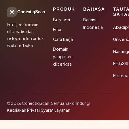
PRODUK
BAHASA
TAUT
ConectiqScan
SAHA
Beranda
Bahasa
Intelijen domain
Indonesia
Abadip
Fitur
otomatis dan
independen untuk
Cara kerja
Univer
web terbuka.
Domain
Nasarig
yang baru
EiklaSS
diperiksa
Momea
© 2026 ConectiqScan. Semua hak dilindungi.
Kebijakan Privasi
·
Syarat Layanan