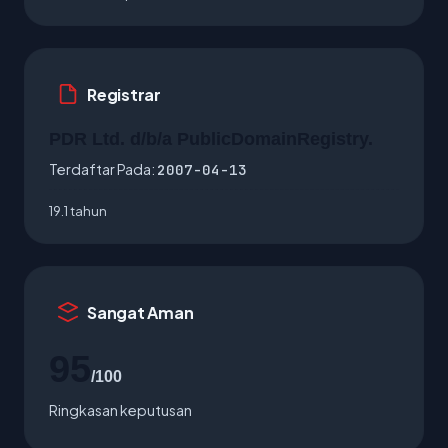
Registrar
PDR Ltd. d/b/a PublicDomainRegistry.
Terdaftar Pada:
2007-04-13
19.1 tahun
Sangat Aman
95
/100
Ringkasan keputusan