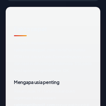
Fakta cepat
Sebelum mendalam:
rainbowhillsgolf.com
terdaftar melalui
PDR Ltd. d/b/a PublicDomainRegistry.com
dan saat ini dihosting di Indonesia. SSL pada
host apex mengembalikan: OK.
Mengapa usia penting
Rekam jejak 19.1 tahun bukan bukti
legitimasi, tetapi berarti
rainbowhillsgolf.com
punya waktu untuk