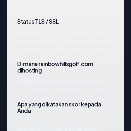
mengakumulasi sinyal reputasi.
Status TLS / SSL
Handshake TLS ke rainbowhillsgolf.com
mengembalikan: OK. Browser modern akan
memperingatkan pengguna ketika ini gagal.
Di mana rainbowhillsgolf.com
dihosting
rainbowhillsgolf.com dioperasikan dari
Indonesia via PT. Cyberindo Mega Persada.
Apa yang dikatakan skor kepada
Anda
Skor kepercayaan otomatis
rainbowhillsgolf.com mencerminkan