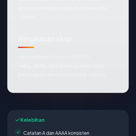
apakah ia mengikuti praktik infrastruktur
standar.
Ringkasan skor
rainbowhillsgolf.com → 95/100
(
very_safe
). Nilai dihitung ulang setiap
penyegaran dari catatan publik terbaru.
Kelebihan
Catatan A dan AAAA konsisten