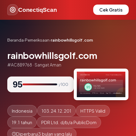
ConectiqScan
Cek Gratis
Beranda
›
Pemeriksaan
›
rainbowhillsgolf.com
rainbowhillsgolf.com
#AC8B9768 · Sangat Aman
95
/ 100
Indonesia
103.24.12.201
HTTPS Valid
19.1 tahun
PDR Ltd. d/b/a PublicDom
Diperbarui
3 bulan yang lalu