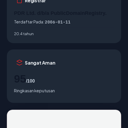
Registrar
PDR Ltd. d/b/a PublicDomainRegistry.
Terdaftar Pada:
2006-01-11
20.4 tahun
Sangat Aman
95
/100
Ringkasan keputusan