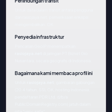
Perlindungan transit
Untuk data dalam transit antara pengguna
dan rasiojaya.net, pemeriksaan enkripsi
mengembalikan: OK.
Penyedia infrastruktur
Pencarian GeoIP menempatkan
rasiojaya.net
di jaringan PT Biznet Gio
Nusantara, secara geografis di Indonesia.
Bagaimana kami membaca profil ini
Untuk
rasiojaya.net
, gambaran gabungan
(20.4 tahun, SSL OK, hosting Indonesia,
pendaftaran PDR Ltd. d/b/a
PublicDomainRegistry.com) jatuh dalam
pita "very_safe".