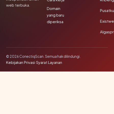
web terbuka.
Domain
Pusatk
yang baru
Existw
diperiksa
Algaspr
© 2026 ConectiqScan. Semua hak dilindungi.
Kebijakan Privasi
·
Syarat Layanan