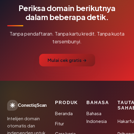
Periksa domain berikutnya
dalam beberapa detik.
Tanpa pendaftaran. Tanpa kartu kredit. Tanpa kuota
tersembunyi.
Mulai cek gratis →
PRODUK
BAHASA
TAUT
ConectiqScan
SAHA
Beranda
Bahasa
Intelijen domain
Indonesia
Hakarfu
Fitur
otomatis dan
independen untuk
Cara kerja
Rribeng