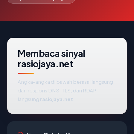
Membaca sinyal
rasiojaya.net
Angka-angka di bawah berasal langsung
dari respons DNS, TLS, dan RDAP
langsung
rasiojaya.net
.