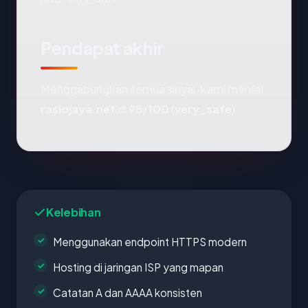
Pendapat akhir
Menggabungkan semua sinyal, kami menilai
rasiojaya.net
di
95/100
(
very_safe
).
Kelebihan
Menggunakan endpoint HTTPS modern
Hosting di jaringan ISP yang mapan
Catatan A dan AAAA konsisten