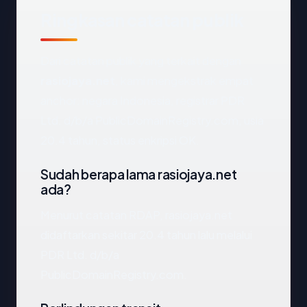
Ringkasan catatan publik
Dari catatan publik yang terkait dengan
rasiojaya.net
, kami mengekstrak empat
anchor: negara Indonesia, registrar PDR
Ltd. d/b/a PublicDomainRegistry.com, usia
20.4 tahun, status enkripsi OK.
Sudah berapa lama rasiojaya.net
ada?
Menurut catatan RDAP, rasiojaya.net
didaftarkan sekitar 20.4 tahun lalu melalui
PDR Ltd. d/b/a
PublicDomainRegistry.com.