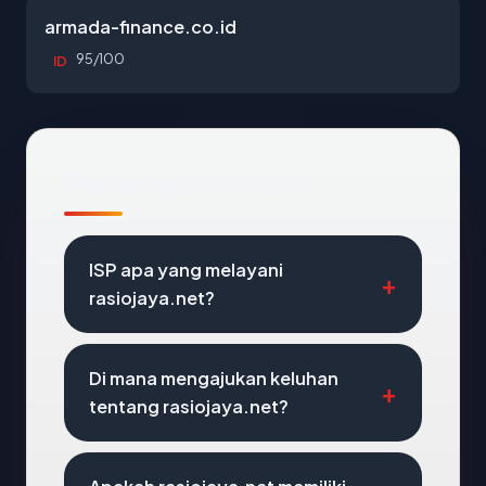
armada-finance.co.id
95/100
ID
Pertanyaan Umum
ISP apa yang melayani
rasiojaya.net?
Di mana mengajukan keluhan
tentang rasiojaya.net?