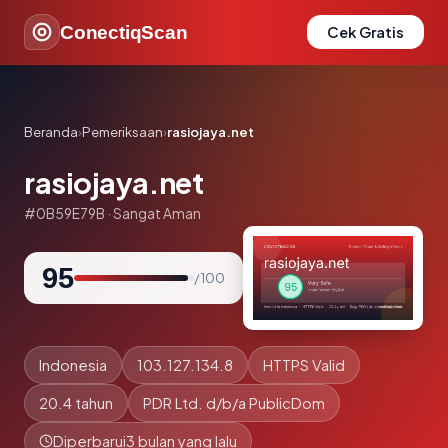
ConectiqScan
Cek Gratis
Beranda
›
Pemeriksaan
›
rasiojaya.net
rasiojaya.net
#0B59E79B · Sangat Aman
95
/ 100
Indonesia
103.127.134.8
HTTPS Valid
20.4 tahun
PDR Ltd. d/b/a PublicDom
Diperbarui
3 bulan yang lalu