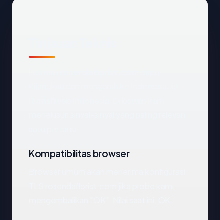
Tinjauan Teknis
Domain
rosendaflorist.com
dapat
dijangkau dan mengarah ke Indonesia via
Rumahweb Indonesia. Di bawah kami
menelusuri sinyal-sinyal yang paling relevan
satu per satu.
Kompatibilitas browser
Browser umum akan menerima konfigurasi
TLS rosendaflorist.com jika probe kami
mengembalikan "OK". Nilai saat ini: OK.