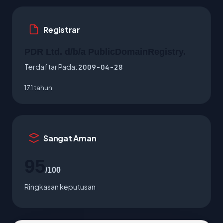
Registrar
PDR Ltd. d/b/a PublicDomainRegistry.
Terdaftar Pada:
2009-04-28
17.1 tahun
Sangat Aman
95
/100
Ringkasan keputusan