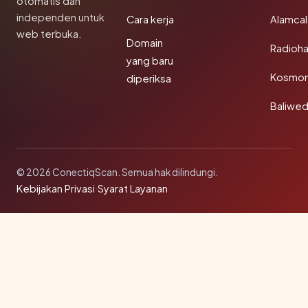
otomatis dan
independen untuk
Cara kerja
Alamca
web terbuka.
Domain
Radioh
yang baru
Kosmon
diperiksa
Baliwe
© 2026 ConectiqScan. Semua hak dilindungi.
Kebijakan Privasi
·
Syarat Layanan