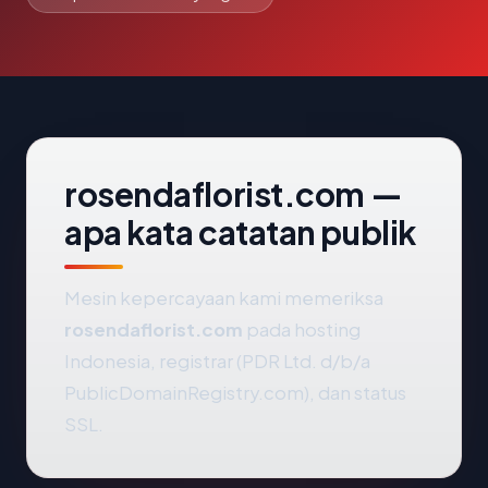
rosendaflorist.com —
apa kata catatan publik
Mesin kepercayaan kami memeriksa
rosendaflorist.com
pada hosting
Indonesia, registrar (PDR Ltd. d/b/a
PublicDomainRegistry.com), dan status
SSL.