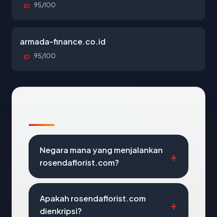
95/100
ID
armada-finance.co.id
95/100
ID
Pertanyaan Umum
Negara mana yang menjalankan
rosendaflorist.com?
Apakah rosendaflorist.com
dienkripsi?