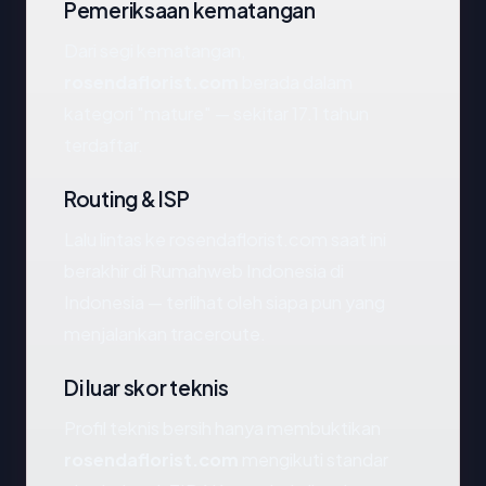
Pemeriksaan kematangan
Dari segi kematangan,
rosendaflorist.com
berada dalam
kategori "mature" — sekitar 17.1 tahun
terdaftar.
Routing & ISP
Lalu lintas ke rosendaflorist.com saat ini
berakhir di Rumahweb Indonesia di
Indonesia — terlihat oleh siapa pun yang
menjalankan traceroute.
Di luar skor teknis
Profil teknis bersih hanya membuktikan
rosendaflorist.com
mengikuti standar