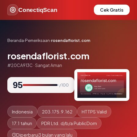
ConectiqScan
Cek Gratis
Beranda
›
Pemeriksaan
›
rosendaflorist.com
rosendaflorist.com
#20CA913C · Sangat Aman
95
/ 100
Indonesia
203.175.9.162
HTTPS Valid
17.1 tahun
PDR Ltd. d/b/a PublicDom
Diperbarui
3 bulan yang lalu