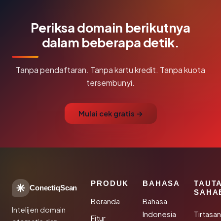
Periksa domain berikutnya
dalam beberapa detik.
Tanpa pendaftaran. Tanpa kartu kredit. Tanpa kuota
tersembunyi.
Mulai cek gratis →
PRODUK
BAHASA
TAUT
ConectiqScan
SAHA
Beranda
Bahasa
Intelijen domain
Indonesia
Tirtasa
Fitur