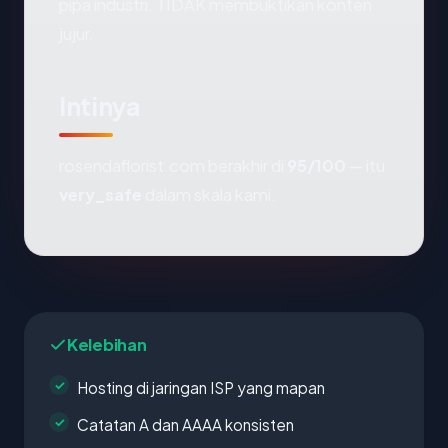
pipa industri. TIDAK membuktikan konten
jujur.
Intinya
rosendaflorist.com berakhir di
95/100
— itu
very_safe
dalam skala kami.
Kelebihan
Hosting di jaringan ISP yang mapan
Catatan A dan AAAA konsisten