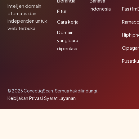
Beranda
Bahasa
Intelijen domain
Indonesia
Fastfm
Fitur
otomatis dan
independen untuk
Cara kerja
Ramac
web terbuka.
Domain
Hiphip
yang baru
Cipaga
diperiksa
Pusatk
© 2026 ConectiqScan. Semua hak dilindungi.
Kebijakan Privasi
·
Syarat Layanan