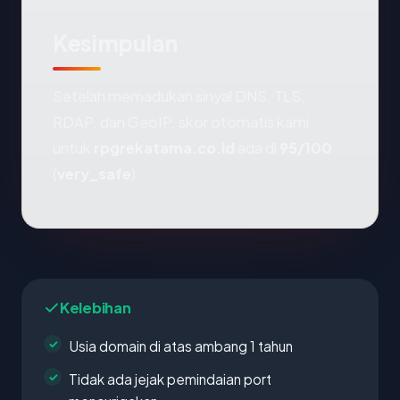
Kesimpulan
Setelah memadukan sinyal DNS, TLS,
RDAP, dan GeoIP, skor otomatis kami
untuk
rpgrekatama.co.id
ada di
95/100
(
very_safe
).
Kelebihan
Usia domain di atas ambang 1 tahun
Tidak ada jejak pemindaian port