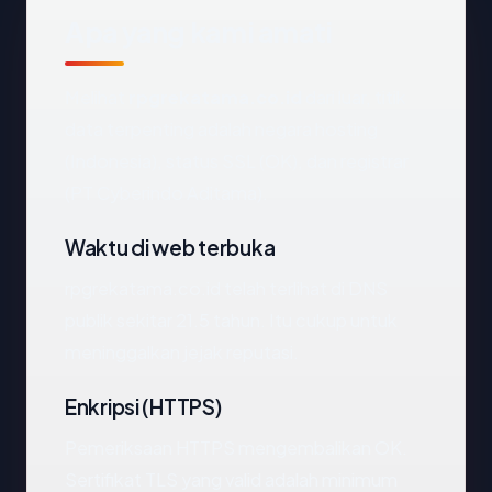
Apa yang kami amati
Melihat
rpgrekatama.co.id
dari luar, titik
data terpenting adalah negara hosting
(Indonesia), status SSL (OK), dan registrar
(PT Cyberindo Aditama).
Waktu di web terbuka
rpgrekatama.co.id telah terlihat di DNS
publik sekitar 21.5 tahun. Itu cukup untuk
meninggalkan jejak reputasi.
Enkripsi (HTTPS)
Pemeriksaan HTTPS mengembalikan OK.
Sertifikat TLS yang valid adalah minimum