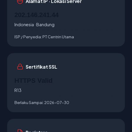
Alamat IP · Lokasi Server
202.146.241.44
Indonesia · Bandung
ISP / Penyedia:
PT Centrin Utama
Sertifikat SSL
HTTPS Valid
R13
Berlaku Sampai:
2026-07-30