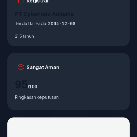
Registrar
PT Cyberindo Aditama
Terdaftar Pada:
2004-12-08
21.5 tahun
Sangat Aman
95
/100
Ringkasan keputusan