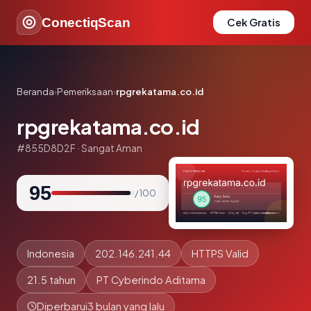
ConectiqScan
Cek Gratis
Beranda
›
Pemeriksaan
›
rpgrekatama.co.id
rpgrekatama.co.id
#855D8D2F · Sangat Aman
95
/ 100
Indonesia
202.146.241.44
HTTPS Valid
21.5 tahun
PT Cyberindo Aditama
Diperbarui
3 bulan yang lalu