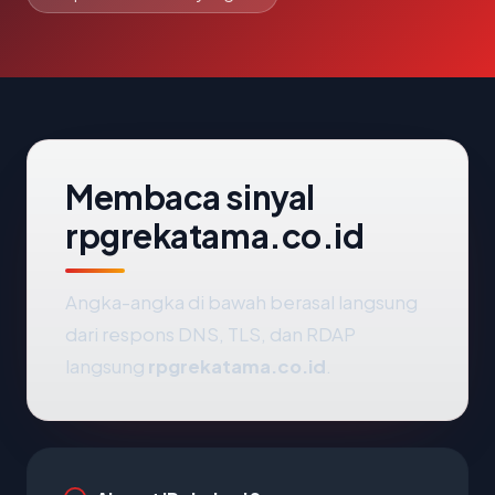
Membaca sinyal
rpgrekatama.co.id
Angka-angka di bawah berasal langsung
dari respons DNS, TLS, dan RDAP
langsung
rpgrekatama.co.id
.