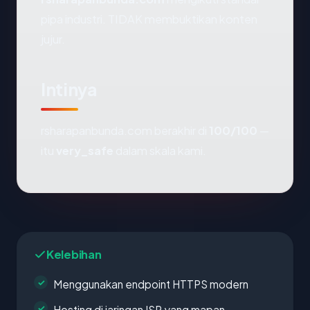
pipa industri. TIDAK membuktikan konten
jujur.
Intinya
rsharapanbunda.com berakhir di
100/100
—
itu
very_safe
dalam skala kami.
Kelebihan
Menggunakan endpoint HTTPS modern
Hosting di jaringan ISP yang mapan