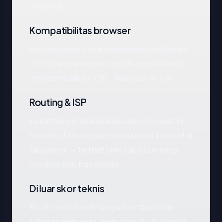
terdaftar.
Kompatibilitas browser
Browser umum akan menerima konfigurasi
TLS rsharapanbunda.com jika probe kami
mengembalikan "OK". Nilai saat ini: OK.
Routing & ISP
Lalu lintas ke rsharapanbunda.com saat ini
berakhir di Hostinger International Limited di
Singapore — terlihat oleh siapa pun yang
menjalankan traceroute.
Di luar skor teknis
Profil teknis bersih hanya membuktikan
rsharapanbunda.com
mengikuti standar