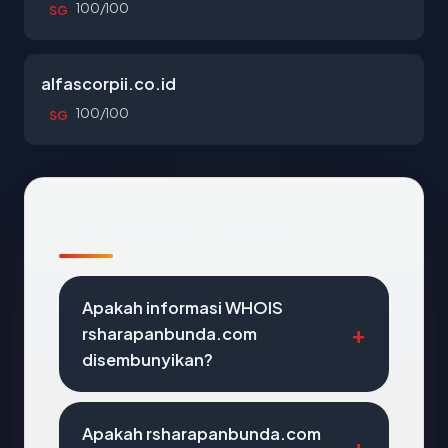
100/100
SG
alfascorpii.co.id
100/100
SG
Pertanyaan Umum
Apakah informasi WHOIS
rsharapanbunda.com
disembunyikan?
Apakah rsharapanbunda.com