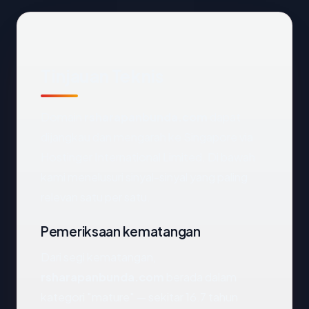
Tinjauan Teknis
Domain
rsharapanbunda.com
dapat
dijangkau dan mengarah ke Singapore via
Hostinger International Limited. Di bawah
kami menelusuri sinyal-sinyal yang paling
relevan satu per satu.
Pemeriksaan kematangan
Dari segi kematangan,
rsharapanbunda.com
berada dalam
kategori "mature" — sekitar 16.7 tahun