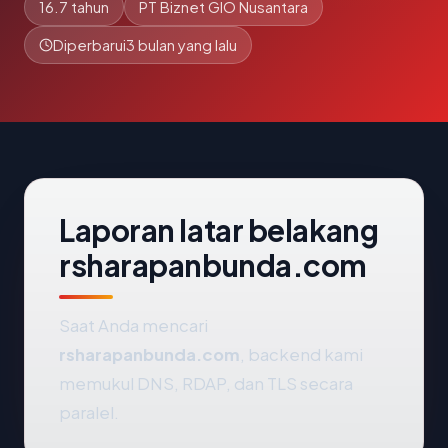
16.7 tahun
PT Biznet GIO Nusantara
Diperbarui
3 bulan yang lalu
Laporan latar belakang
rsharapanbunda.com
Saat Anda mencari
rsharapanbunda.com
, backend kami
memukul DNS, RDAP, dan TLS secara
paralel.