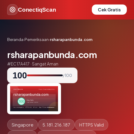
ConectiqScan
Cek Gratis
Beranda
›
Pemeriksaan
›
rsharapanbunda.com
rsharapanbunda.com
#EC17A417 · Sangat Aman
100
/ 100
Singapore
5.181.216.187
HTTPS Valid