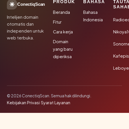
PRODUK
BAHASA
TAUT
ConectiqScan
SAHA
Beranda
Bahasa
Intelijen domain
Indonesia
Radioe
Fitur
otomatis dan
independen untuk
Cara kerja
Nikoya
web terbuka.
Domain
Sonorn
yang baru
Kafepi
diperiksa
Leboye
© 2026 ConectiqScan. Semua hak dilindungi.
Kebijakan Privasi
·
Syarat Layanan