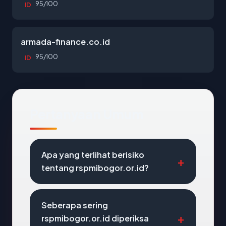
95/100
ID
armada-finance.co.id
95/100
ID
Pertanyaan Umum
Apa yang terlihat berisiko
tentang rspmibogor.or.id?
Seberapa sering
rspmibogor.or.id diperiksa