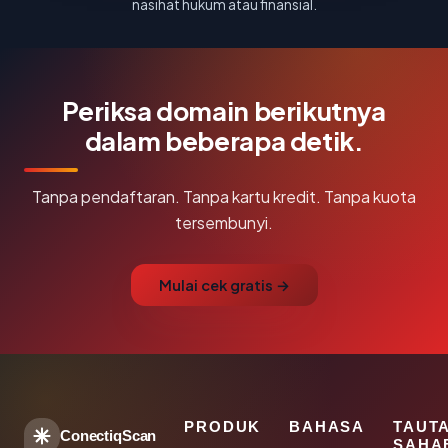
nasihat hukum atau finansial.
Periksa domain berikutnya
dalam beberapa detik.
Tanpa pendaftaran. Tanpa kartu kredit. Tanpa kuota
tersembunyi.
Mulai cek gratis →
PRODUK
BAHASA
TAUT
ConectiqScan
SAHA