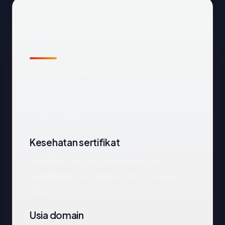
Sekilas
Cara tercepat membaca
rspmibogor.or.id
: negara Indonesia, usia
21.2 tahun, SSL OK, registrar PT Digital
Registra Indonesia.
Kesehatan sertifikat
Sertifikat yang saat ini disajikan oleh
rspmibogor.or.id
dipecahkan sebagai:
OK.
Usia domain