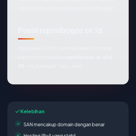
terkemuka cenderung berskor lebih tinggi.
Posisi rspmibogor.or.id
Pada skala 0-100, pemeriksaan otomatis
kami menempatkan
rspmibogor.or.id
di
95
— itu kategori "very_safe".
Kelebihan
SAN mencakup domain dengan benar
Hosting IPv4 yang stabil