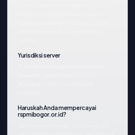
Domain telah terdaftar selama sekitar 21.2
tahun, yang menempatkannya dalam
kategori kematangan "mature". Domain
yang lebih tua secara statistik kurang
berisiko.
Yurisdiksi server
IP di balik
rspmibogor.or.id
berada di
Indonesia, pada infrastruktur yang
disediakan oleh PT Cloud Hosting
Indonesia.
Haruskah Anda mempercayai
rspmibogor.or.id?
Skor kami murni teknis. Situs dengan SSL
valid, beberapa tahun riwayat, dan registrar