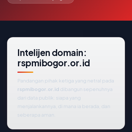
Intelijen domain:
rspmibogor.or.id
Pandangan pihak ketiga yang netral pada
rspmibogor.or.id
dibangun sepenuhnya
dari data publik: siapa yang
menjalankannya, di mana ia berada, dan
seberapa aman.