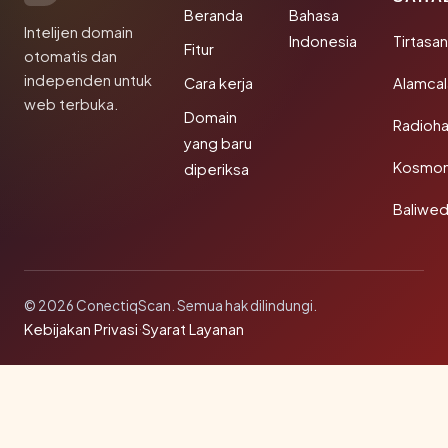
Beranda
Bahasa
Intelijen domain
Indonesia
Tirtasa
Fitur
otomatis dan
independen untuk
Cara kerja
Alamca
web terbuka.
Domain
Radioh
yang baru
Kosmon
diperiksa
Baliwe
© 2026 ConectiqScan. Semua hak dilindungi.
Kebijakan Privasi
·
Syarat Layanan