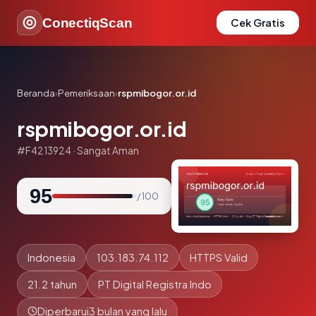
ConectiqScan
Cek Gratis
Beranda
›
Pemeriksaan
›
rspmibogor.or.id
rspmibogor.or.id
#F4213924 · Sangat Aman
95
/ 100
Indonesia
103.183.74.112
HTTPS Valid
21.2 tahun
PT Digital Registra Indo
Diperbarui
3 bulan yang lalu