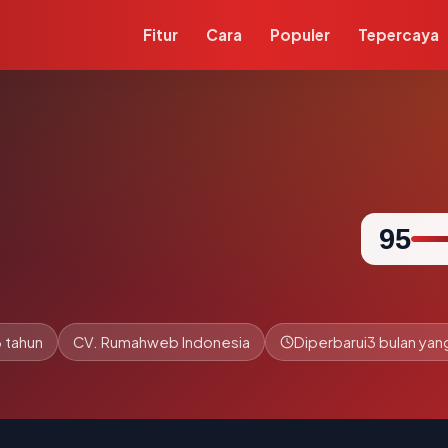
Fitur
Cara
Populer
Tepercaya
95
6 tahun
CV. Rumahweb Indonesia
Diperbarui
3 bulan yang