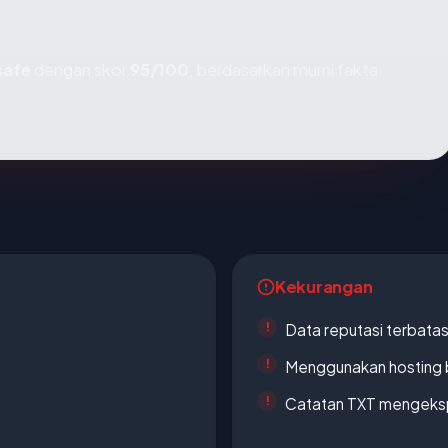
safe
dengan skor
95/100
, berdasarkan murni fakta
Kekurangan
Data reputasi terbata
Menggunakan hosting 
Catatan TXT mengeksp