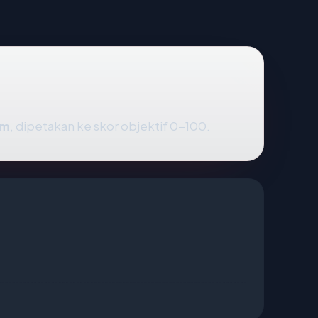
om
, dipetakan ke skor objektif 0-100.