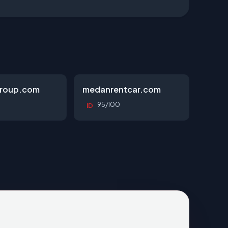
roup.com
medanrentcar.com
95/100
ID