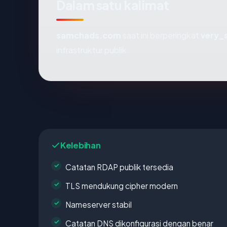
Dalam satu kalimat
samchads.com
saat ini berperingkat
very_
infrastruktur publik.
Kelebihan
Catatan RDAP publik tersedia
TLS mendukung cipher modern
Nameserver stabil
Catatan DNS dikonfigurasi dengan benar