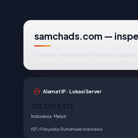
samchads.com — inspe
Di bawah: setiap fakta infrastruktur publ
Alamat IP · Lokasi Server
203.175.9.171
Indonesia · Melati
ISP / Penyedia:
Rumahweb Indonesia