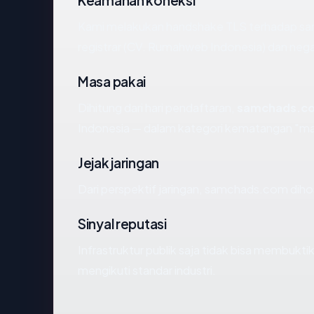
Kami melakukan handshake TLS terhadap s
registrar (CV. Rumahweb Indonesia) dan nega
Masa pakai
Dihitung dari hari pendaftaran,
samchads.c
Indonesia — dalam kategori kematangan "ma
Jejak jaringan
Dari perspektif jaringan, samchads.com diho
Sinyal reputasi
Infrastruktur publik saja tidak bisa membukt
mengikuti standar industri.