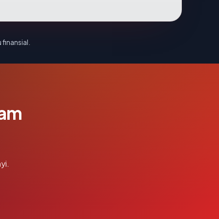
 finansial.
lam
yi.