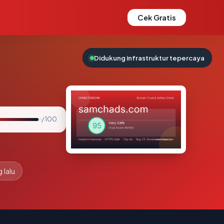
Cek Gratis
Didukung infrastruktur tepercaya
/ 100
 lalu