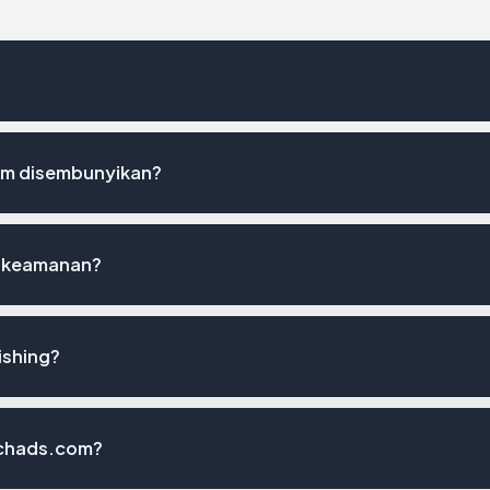
om disembunyikan?
t keamanan?
ishing?
amchads.com?