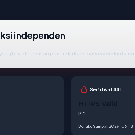
ksi independen
ik yang bisa ditemukan pemindai kami pada
samchads.c
Sertifikat SSL
HTTPS Valid
R12
Berlaku Sampai:
2026-06-18