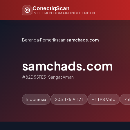
ConectiqScan
INTELIJEN DOMAIN INDEPENDEN
Beranda
›
Pemeriksaan
›
samchads.com
samchads.com
#82D55FE3 · Sangat Aman
Indonesia
203.175.9.171
HTTPS Valid
7.