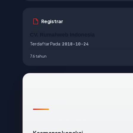
Registrar
CV. Rumahweb Indonesia
Terdaftar Pada:
2018-10-24
7.6 tahun
Snapshot
Snapshot
samchads.com
: 7.6 tahun, dih
Keamanan koneksi