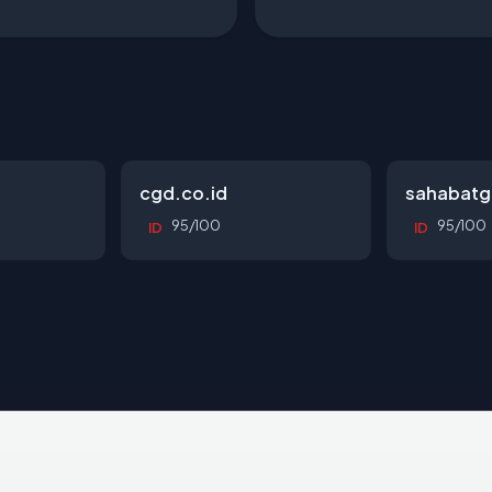
cgd.co.id
sahabatg
95/100
95/100
ID
ID