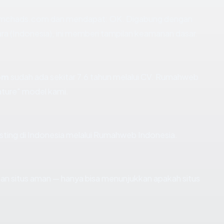
amchads.com dan mendapat: OK. Digabung dengan
ra (Indonesia), ini memberi tampilan keamanan dasar.
om
sudah ada sekitar 7.6 tahun melalui CV. Rumahweb
ture" model kami.
sting di Indonesia melalui Rumahweb Indonesia.
ikan situs aman — hanya bisa menunjukkan apakah situs