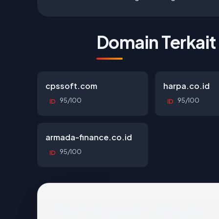
Domain Terkait
cpssoft.com
harpa.co.id
95/100
95/100
ID
ID
armada-finance.co.id
95/100
ID
Pertanyaan Umum