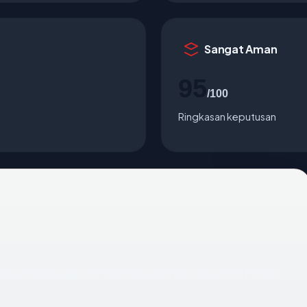
Sangat Aman
95
/100
Ringkasan keputusan
osting di Indonesia, ISP Rumahweb Indonesia, HTTPS OK.