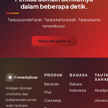
dalam beberapa detik.
Tanpa pendaftaran. Tanpa kartu kredit. Tanpa kuota
tersembunyi.
Mulai cek gratis →
PRODUK
BAHASA
TAUT
ConectiqScan
SAHA
Beranda
Bahasa
Intelijen domain
Indonesia
Abadip
Fitur
otomatis dan
independen untuk
Cara kerja
Univer
web terbuka.