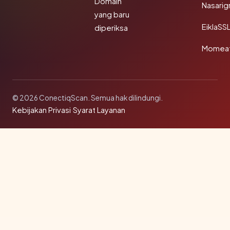
Domain
Nasarig
yang baru
EiklaSS
diperiksa
Momea
© 2026 ConectiqScan. Semua hak dilindungi.
Kebijakan Privasi
·
Syarat Layanan