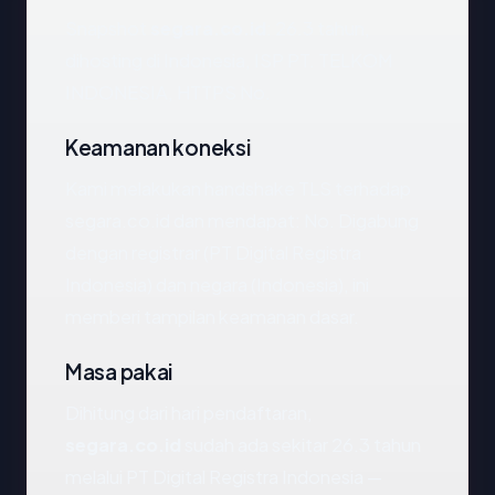
Snapshot
segara.co.id
: 26.3 tahun,
dihosting di Indonesia, ISP PT. TELKOM
INDONESIA, HTTPS No.
Keamanan koneksi
Kami melakukan handshake TLS terhadap
segara.co.id dan mendapat: No. Digabung
dengan registrar (PT Digital Registra
Indonesia) dan negara (Indonesia), ini
memberi tampilan keamanan dasar.
Masa pakai
Dihitung dari hari pendaftaran,
segara.co.id
sudah ada sekitar 26.3 tahun
melalui PT Digital Registra Indonesia —