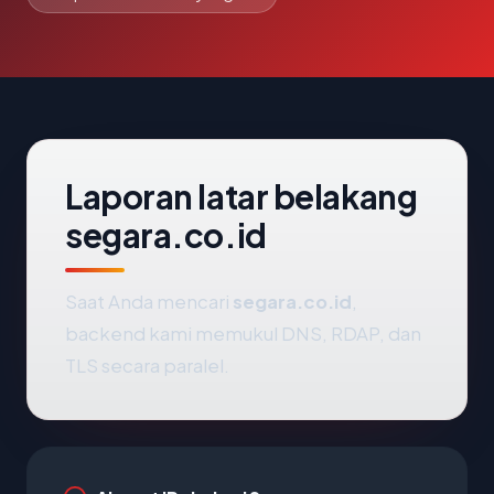
Laporan latar belakang
segara.co.id
Saat Anda mencari
segara.co.id
,
backend kami memukul DNS, RDAP, dan
TLS secara paralel.