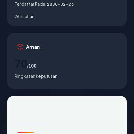
Terdaftar Pada:
2000-02-23
26.3 tahun
Aman
70
/100
Ringkasan keputusan
Snapshot