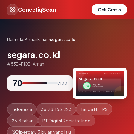
ConectiqScan
Cek Gratis
Beranda
›
Pemeriksaan
›
segara.co.id
segara.co.id
#53E4F10B · Aman
70
/ 100
Indonesia
36.78.163.223
Tanpa HTTPS
26.3 tahun
PT Digital Registra Indo
Diperbarui
3 bulan yang lalu