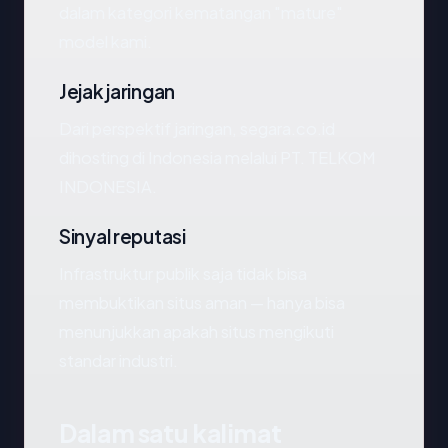
dalam kategori kematangan "mature"
model kami.
Jejak jaringan
Dari perspektif jaringan, segara.co.id
dihosting di Indonesia melalui PT. TELKOM
INDONESIA.
Sinyal reputasi
Infrastruktur publik saja tidak bisa
membuktikan situs aman — hanya bisa
menunjukkan apakah situs mengikuti
standar industri.
Dalam satu kalimat