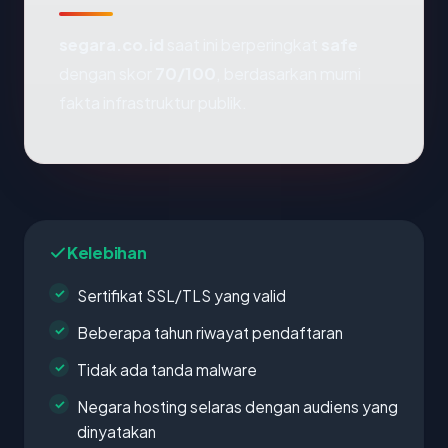
segara.co.id
saat ini berperingkat
safe
dengan skor
70/100
, berdasarkan murni
fakta infrastruktur publik.
Kelebihan
Sertifikat SSL/TLS yang valid
Beberapa tahun riwayat pendaftaran
Tidak ada tanda malware
Negara hosting selaras dengan audiens yang
dinyatakan