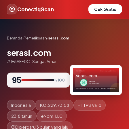
ConectiqScan
Cek Gratis
Beranda
›
Pemeriksaan
›
serasi.com
serasi.com
#1E8AEF0C · Sangat Aman
95
/ 100
Indonesia
103.229.73.58
HTTPS Valid
23.8 tahun
eNom, LLC
Diperbarui
3 bulan yang lalu