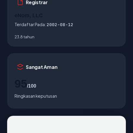
Registrar
eNom, LLC
Terdaftar Pada:
2002-08-12
23.8 tahun
Sangat Aman
95
/100
Ringkasan keputusan