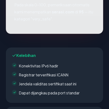
Pada skala 0-100, pemeriksaan otomatis
kami menempatkan
serasi.com
di
95
— itu
kategori "very_safe".
Kelebihan
Konektivitas IPv6 hadir
Registrar terverifikasi ICANN
Jendela validitas sertifikat saat ini
Dapat dijangkau pada port standar