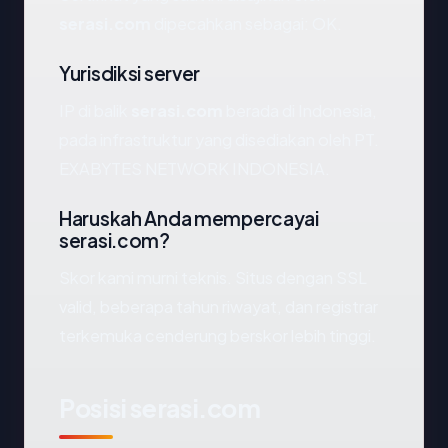
serasi.com
dipecahkan sebagai: OK.
Yurisdiksi server
IP di balik
serasi.com
berada di Indonesia,
pada infrastruktur yang disediakan oleh PT.
EXABYTES NETWORK INDONESIA.
Haruskah Anda mempercayai
serasi.com?
Skor kami murni teknis. Situs dengan SSL
valid, beberapa tahun riwayat, dan registrar
terkemuka cenderung berskor lebih tinggi.
Posisi serasi.com