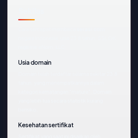
Sekilas
Cara tercepat membaca
serasi.com
:
negara Indonesia, usia 23.8 tahun, SSL OK,
registrar eNom, LLC.
Usia domain
Domain telah terdaftar selama sekitar 23.8
tahun, yang menempatkannya dalam
kategori kematangan "mature". Domain
yang lebih tua secara statistik kurang
berisiko.
Kesehatan sertifikat
Sertifikat yang saat ini disajikan oleh