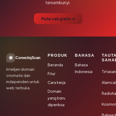
tersembunyi.
Mulai cek gratis →
PRODUK
BAHASA
TAUT
ConectiqScan
SAHA
Beranda
Bahasa
Intelijen domain
Indonesia
Tirtasa
Fitur
otomatis dan
independen untuk
Cara kerja
Alamca
web terbuka.
Domain
Radioh
yang baru
Kosmon
diperiksa
Baliwe