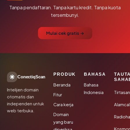
Tanpa pendaftaran. Tanpa kartu kredit. Tanpa kuota
tersembunyi.
Mulai cek gratis →
PRODUK
BAHASA
TAUT
ConectiqScan
SAHA
Beranda
Bahasa
Intelijen domain
Indonesia
Tirtasa
Fitur
otomatis dan
independen untuk
Cara kerja
Alamca
web terbuka.
Domain
Radioh
yang baru
Kosmon
diperiksa