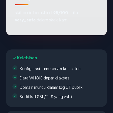
skill.co.id berakhir di
95/100
— itu
very_safe
dalam skala kami.
Kelebihan
Konfigurasi nameserver konsisten
Data WHOIS dapat diakses
Domain muncul dalam log CT publik
Sertifikat SSL/TLS yang valid