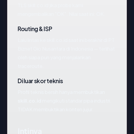
TLS skill.co.id jika probe kami
mengembalikan "OK". Nilai saat ini: OK.
Routing & ISP
Lalu lintas ke skill.co.id saat ini berakhir di PT
Biznet Gio Nusantara di Indonesia — terlihat
oleh siapa pun yang menjalankan
traceroute.
Di luar skor teknis
Profil teknis bersih hanya membuktikan
skill.co.id
mengikuti standar pipa industri.
TIDAK membuktikan konten jujur.
Intinya