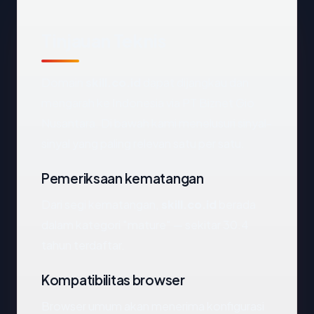
Tinjauan Teknis
Domain
skill.co.id
dapat dijangkau dan
mengarah ke Indonesia via PT Biznet Gio
Nusantara. Di bawah kami menelusuri sinyal-
sinyal yang paling relevan satu per satu.
Pemeriksaan kematangan
Dari segi kematangan,
skill.co.id
berada
dalam kategori "mature" — sekitar 30.4
tahun terdaftar.
Kompatibilitas browser
Browser umum akan menerima konfigurasi