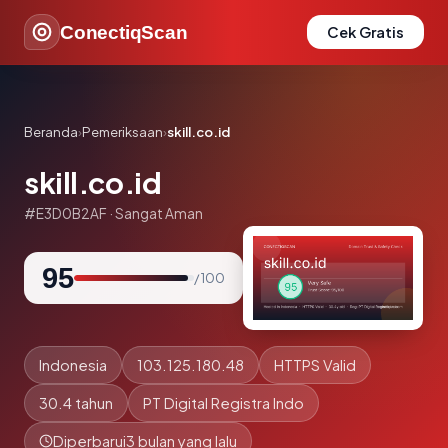
ConectiqScan
Cek Gratis
Beranda
›
Pemeriksaan
›
skill.co.id
skill.co.id
#E3D0B2AF · Sangat Aman
95
/ 100
Indonesia
103.125.180.48
HTTPS Valid
30.4 tahun
PT Digital Registra Indo
Diperbarui
3 bulan yang lalu