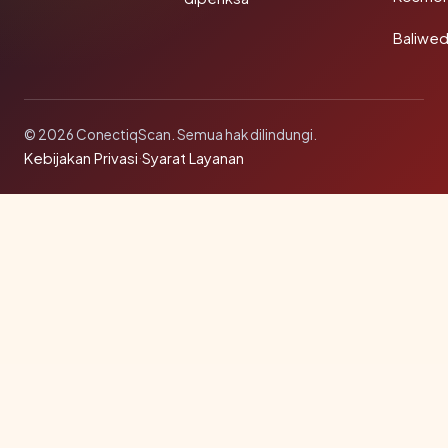
Baliwe
© 2026 ConectiqScan. Semua hak dilindungi.
Kebijakan Privasi
·
Syarat Layanan