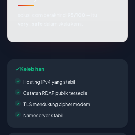
solusi.com berakhir di
95/100
— itu
very_safe
dalam skala kami.
Kelebihan
Hosting IPv4 yang stabil
Catatan RDAP publik tersedia
TLS mendukung cipher modern
Nameserver stabil