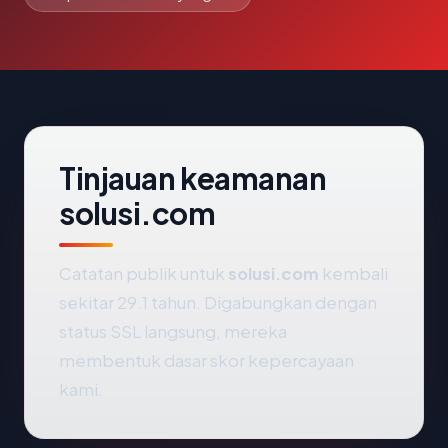
Tinjauan keamanan
solusi.com
Catatan publik untuk
solusi.com
kembali
sekitar 29.1 tahun. Digabungkan dengan
status SSL langsung, mereka
membentuk dasar skor kepercayaan
kami.