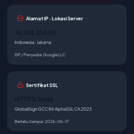
Alamat IP · Lokasi Server
34.101.254.68
Indonesia · Jakarta
ISP / Penyedia:
Google LLC
Sertifikat SSL
HTTPS Valid
GlobalSign GCC R6 AlphaSSL CA 2023
Berlaku Sampai:
2026-06-17