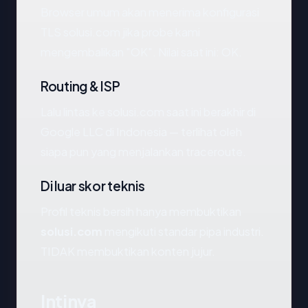
Browser umum akan menerima konfigurasi
TLS solusi.com jika probe kami
mengembalikan "OK". Nilai saat ini: OK.
Routing & ISP
Lalu lintas ke solusi.com saat ini berakhir di
Google LLC di Indonesia — terlihat oleh
siapa pun yang menjalankan traceroute.
Di luar skor teknis
Profil teknis bersih hanya membuktikan
solusi.com
mengikuti standar pipa industri.
TIDAK membuktikan konten jujur.
Intinya