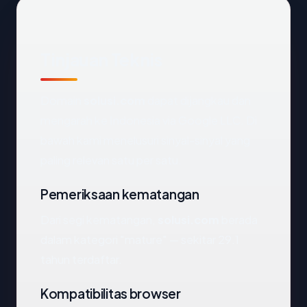
Tinjauan Teknis
Domain
solusi.com
dapat dijangkau dan
mengarah ke Indonesia via Google LLC. Di
bawah kami menelusuri sinyal-sinyal yang
paling relevan satu per satu.
Pemeriksaan kematangan
Dari segi kematangan,
solusi.com
berada
dalam kategori "mature" — sekitar 29.1
tahun terdaftar.
Kompatibilitas browser