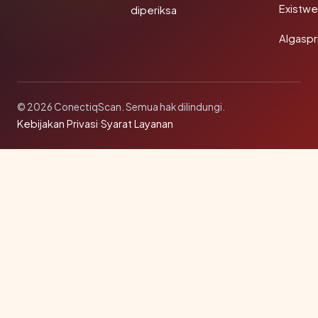
Existw
diperiksa
Algaspr
© 2026 ConectiqScan. Semua hak dilindungi.
Kebijakan Privasi
·
Syarat Layanan