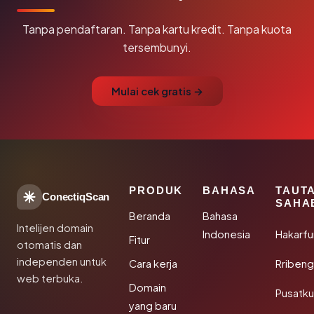
Tanpa pendaftaran. Tanpa kartu kredit. Tanpa kuota
tersembunyi.
Mulai cek gratis →
PRODUK
BAHASA
TAUT
ConectiqScan
SAHA
Beranda
Bahasa
Intelijen domain
Indonesia
Hakarfu
Fitur
otomatis dan
independen untuk
Cara kerja
Rribeng
web terbuka.
Domain
Pusatk
yang baru