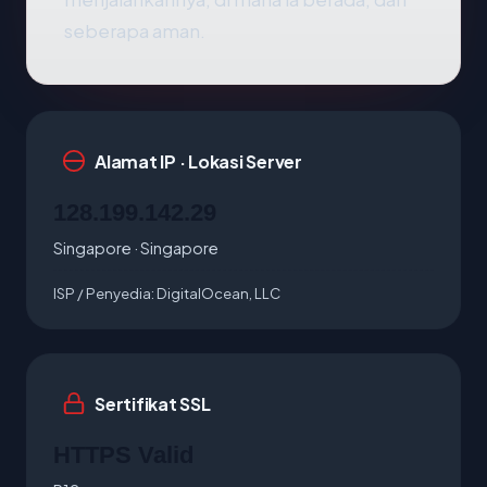
seberapa aman.
Alamat IP · Lokasi Server
128.199.142.29
Singapore · Singapore
ISP / Penyedia:
DigitalOcean, LLC
Sertifikat SSL
HTTPS Valid