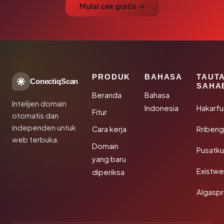
Mulai cek gratis →
PRODUK
BAHASA
TAUT
ConectiqScan
SAHA
Beranda
Bahasa
Intelijen domain
Indonesia
Hakarfu
Fitur
otomatis dan
independen untuk
Cara kerja
Rribeng
web terbuka.
Domain
Pusatk
yang baru
Existw
diperiksa
Algaspr