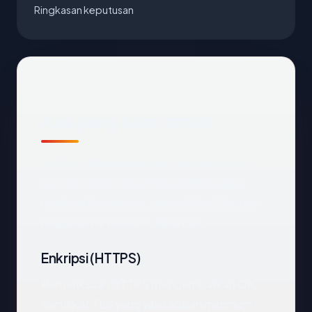
Ringkasan keputusan
Apa yang kami amati
Melihat
stikeshangtuah-sby.ac.id
dari
luar, titik data terpenting adalah negara
hosting (Singapore), status SSL (OK), dan
registrar (PT Jetcoms Netindo).
Enkripsi (HTTPS)
Pemeriksaan HTTPS mengembalikan OK.
Sertifikat TLS yang valid adalah minimum