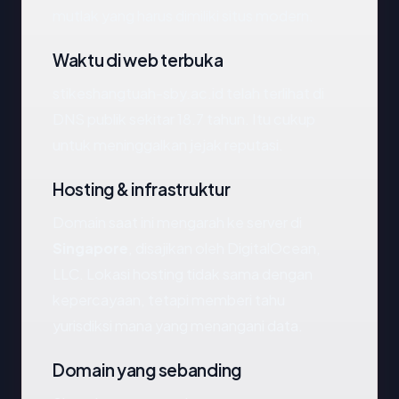
mutlak yang harus dimiliki situs modern.
Waktu di web terbuka
stikeshangtuah-sby.ac.id telah terlihat di
DNS publik sekitar 18.7 tahun. Itu cukup
untuk meninggalkan jejak reputasi.
Hosting & infrastruktur
Domain saat ini mengarah ke server di
Singapore
, disajikan oleh DigitalOcean,
LLC. Lokasi hosting tidak sama dengan
kepercayaan, tetapi memberi tahu
yurisdiksi mana yang menangani data.
Domain yang sebanding