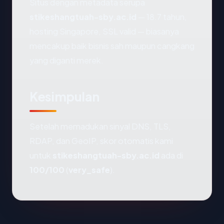
Situs dengan metadata serupa
stikeshangtuah-sby.ac.id
— 18.7 tahun,
hosting Singapore, SSL valid — biasanya
mencakup baik bisnis sah maupun cangkang
yang diganti merek.
Kesimpulan
Setelah memadukan sinyal DNS, TLS,
RDAP, dan GeoIP, skor otomatis kami
untuk
stikeshangtuah-sby.ac.id
ada di
100/100
(
very_safe
).