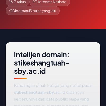
18.7 tahun
PT Jetcoms Netindo
Diperbarui
3 bulan yang lalu
Intelijen domain:
stikeshangtuah-
sby.ac.id
Pandangan pihak ketiga yang netral pada
stikeshangtuah-sby.ac.id
dibangun
sepenuhnya dari data publik: siapa yang
menjalankannya, di mana ia berada, dan