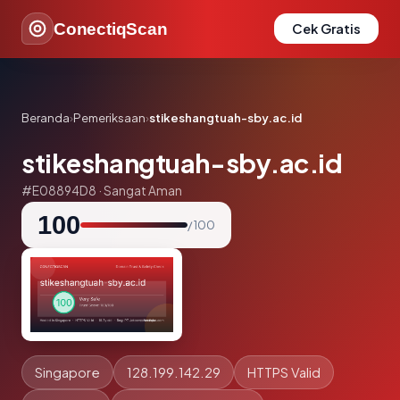
ConectiqScan
Cek Gratis
Beranda
›
Pemeriksaan
›
stikeshangtuah-sby.ac.id
stikeshangtuah-sby.ac.id
#E08894D8 · Sangat Aman
100
/ 100
Singapore
128.199.142.29
HTTPS Valid