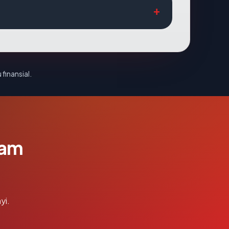
 finansial.
lam
yi.