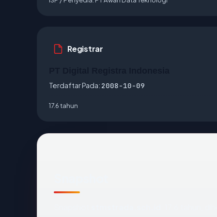
Registrar
PT Digital Registra Indonesia
Terdaftar Pada:
2008-10-09
17.6 tahun
Snapshot
Snapshot
stmstrada.sch.id
: 17.6 tahun, d