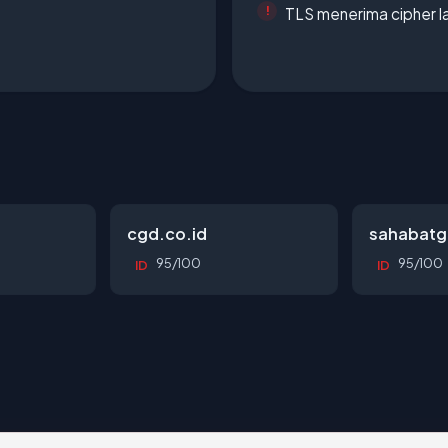
TLS menerima cipher 
cgd.co.id
sahabatg
95/100
95/100
ID
ID