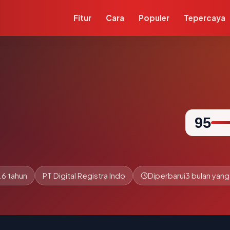
Fitur
Cara
Populer
Tepercaya
95
.6 tahun
PT Digital Registra Indo
Diperbarui
3 bulan yang 