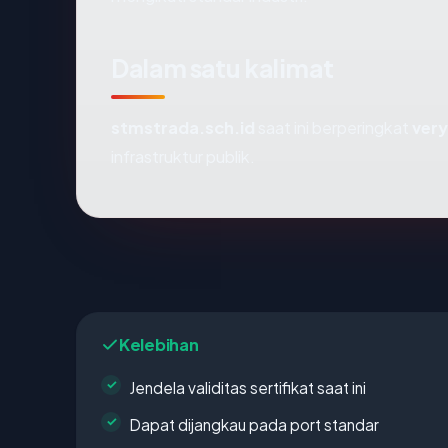
Dalam satu kalimat
stmstrada.sch.id
saat ini berperingkat
ver
infrastruktur publik.
Kelebihan
Jendela validitas sertifikat saat ini
Dapat dijangkau pada port standar