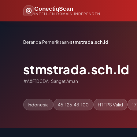
ConectiqScan
INTELIJEN DOMAIN INDEPENDEN
Beranda
›
Pemeriksaan
›
stmstrada.sch.id
stmstrada.sch.id
#A8F1DCDA · Sangat Aman
Indonesia
45.126.43.100
HTTPS Valid
17