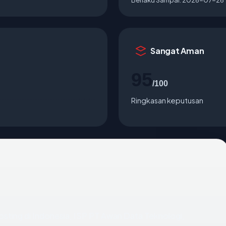
Sangat Aman
95
/100
Ringkasan keputusan
ihosting di Indonesia, ISP PT Awan Data Teknologi,