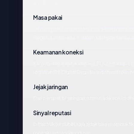
HTTPS OK.
Masa pakai
Dihitung dari hari pendaftaran,
stmstrada.sc
Registra Indonesia — dalam kategori kemat
Keamanan koneksi
Kami melakukan handshake TLS terhadap st
registrar (PT Digital Registra Indonesia) dan
Jejak jaringan
Dari perspektif jaringan, stmstrada.sch.id di
Sinyal reputasi
Infrastruktur publik saja tidak bisa membukt
mengikuti standar industri.