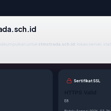
ada.sch.id
g dikumpulkan untuk
stmstrada.sch.id
: lokasi server, st
Sertifikat SSL
HTTPS Valid
E8
Berlaku Sampai:
2026-07-26