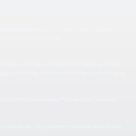
h.id
sudah ada sekitar 17.6 tahun melalui PT Digital
angan "mature" model kami.
mstrada.sch.id dan mendapat: OK. Digabung dengan
 negara (Indonesia), ini memberi tampilan keamanan dasar.
hosting di Indonesia melalui PT Awan Data Teknologi.
ikan situs aman — hanya bisa menunjukkan apakah situs