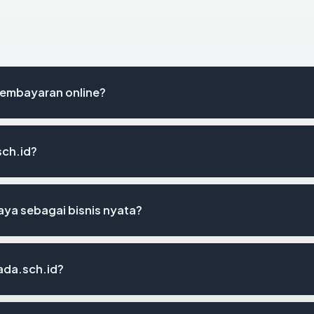
pembayaran online?
sch.id?
ya sebagai bisnis nyata?
ada.sch.id?