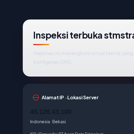
Inspeksi terbuka stmstr
Halaman ini merangkum sinyal teknis yan
konfigurasi DNS.
Alamat IP · Lokasi Server
45.126.43.100
Indonesia · Bekasi
ISP / Penyedia:
PT Awan Data Teknologi