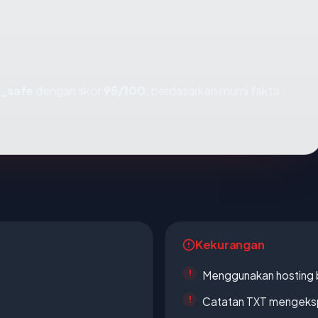
y_safe
dengan skor
95/100
, berdasarkan murni fakta
Kekurangan
Menggunakan hosting 
Catatan TXT mengeksp