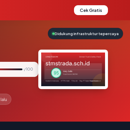
Cek Gratis
Didukung infrastruktur tepercaya
/ 100
lalu