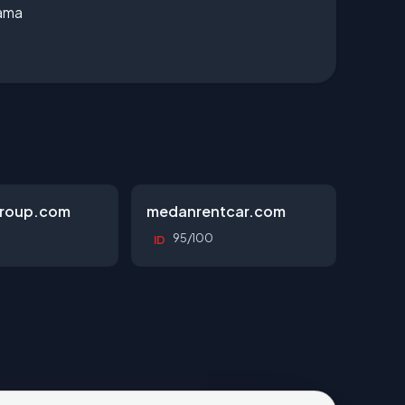
lama
roup.com
medanrentcar.com
95/100
ID