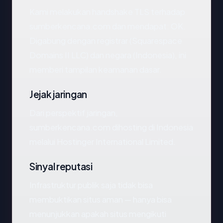
Kami melakukan handshake TLS terhadap
sumberkencana.com dan mendapat: OK.
Digabung dengan registrar (Squarespace
Domains II LLC) dan negara (Indonesia), ini
memberi tampilan keamanan dasar.
Jejak jaringan
Dari perspektif jaringan,
sumberkencana.com dihosting di Indonesia
melalui Hostinger International Limited.
Sinyal reputasi
Infrastruktur publik saja tidak bisa
membuktikan situs aman — hanya bisa
menunjukkan apakah situs mengikuti