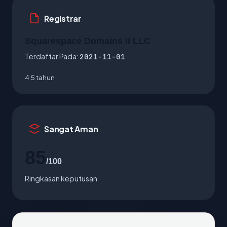
Registrar
Squarespace Domains II LLC
Terdaftar Pada:
2021-11-01
4.5 tahun
Sangat Aman
85
/100
Ringkasan keputusan