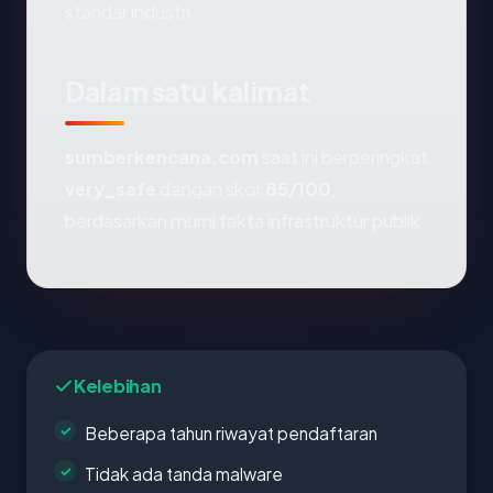
standar industri.
Dalam satu kalimat
sumberkencana.com
saat ini berperingkat
very_safe
dengan skor
85/100
,
berdasarkan murni fakta infrastruktur publik.
Kelebihan
Beberapa tahun riwayat pendaftaran
Tidak ada tanda malware