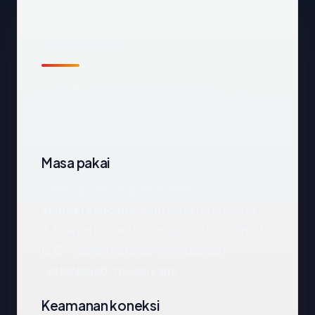
Snapshot
Snapshot
sumberkencana.com
: 4.5
tahun, dihosting di Indonesia, ISP Hostinger
International Limited, HTTPS OK.
Masa pakai
Dihitung dari hari pendaftaran,
sumberkencana.com
sudah ada sekitar
4.5 tahun melalui Squarespace Domains II
LLC — dalam kategori kematangan
"established" model kami.
Keamanan koneksi