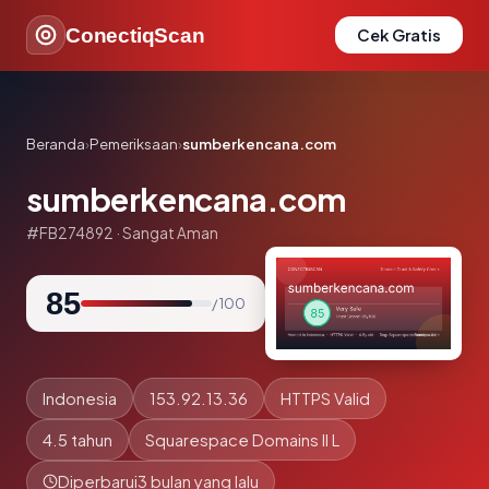
ConectiqScan
Cek Gratis
Beranda
›
Pemeriksaan
›
sumberkencana.com
sumberkencana.com
#FB274892 · Sangat Aman
85
/ 100
Indonesia
153.92.13.36
HTTPS Valid
4.5 tahun
Squarespace Domains II L
Diperbarui
3 bulan yang lalu