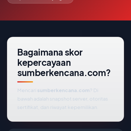
Bagaimana skor
kepercayaan
sumberkencana.com?
Mencari
sumberkencana.com
? Di
bawah adalah snapshot server, otoritas
sertifikat, dan riwayat kepemilikan.