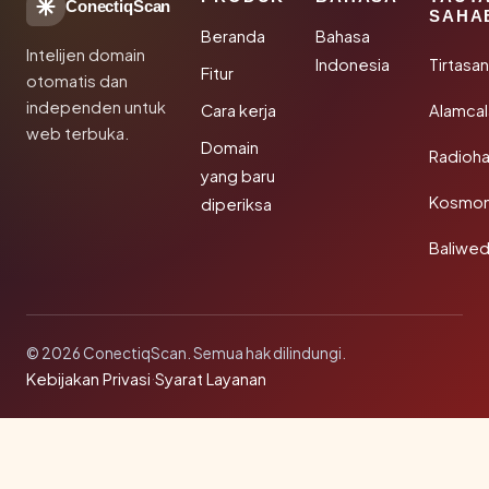
ConectiqScan
SAHA
Beranda
Bahasa
Intelijen domain
Indonesia
Tirtasa
Fitur
otomatis dan
independen untuk
Cara kerja
Alamca
web terbuka.
Domain
Radioh
yang baru
Kosmon
diperiksa
Baliwe
© 2026 ConectiqScan. Semua hak dilindungi.
Kebijakan Privasi
·
Syarat Layanan