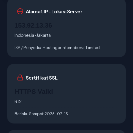
Alamat IP · Lokasi Server
153.92.13.36
Indonesia · Jakarta
ISP / Penyedia:
Hostinger International Limited
Sertifikat SSL
HTTPS Valid
R12
Berlaku Sampai:
2026-07-15