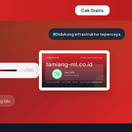
Cek Gratis
Didukung infrastruktur tepercaya
/ 100
g lalu