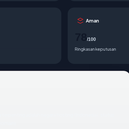
Aman
78
/100
Ringkasan keputusan
ata terpenting adalah negara hosting (Indonesia), status
Domain).