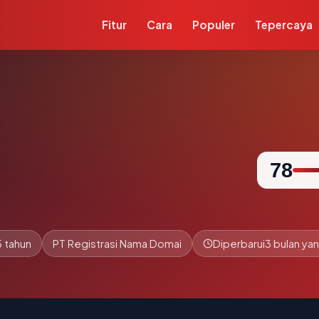
Fitur
Cara
Populer
Tepercaya
78
5 tahun
PT Registrasi Nama Domai
Diperbarui
3 bulan yan