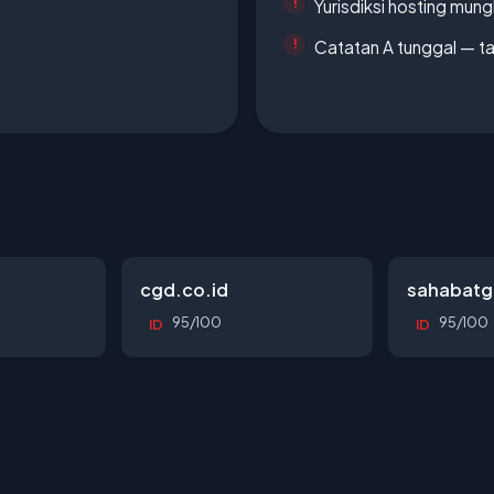
Yurisdiksi hosting mun
Catatan A tunggal — ta
cgd.co.id
sahabatg
95/100
95/100
ID
ID