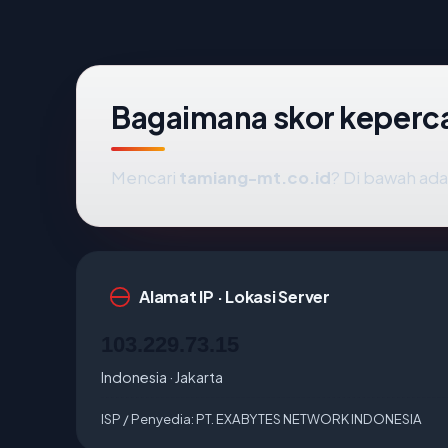
Bagaimana skor keperc
Mencari
tamiang-mt.co.id
? Di bawah adal
Alamat IP · Lokasi Server
103.229.73.15
Indonesia · Jakarta
ISP / Penyedia:
PT. EXABYTES NETWORK INDONESIA