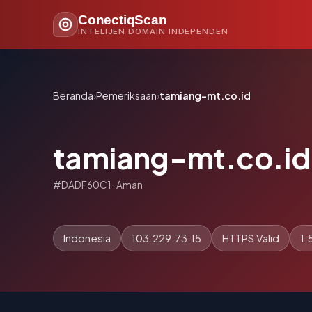
ConectiqScan
INTELIJEN DOMAIN INDEPENDEN
Beranda
›
Pemeriksaan
›
tamiang-mt.co.id
tamiang-mt.co.id
#DADF60C1 · Aman
Indonesia
103.229.73.15
HTTPS Valid
1.