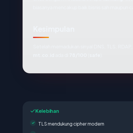
biasanya mencakup baik bisnis sah maupun c
Kesimpulan
Setelah memadukan sinyal DNS, TLS, RDAP, 
mt.co.id
ada di
78/100
(
safe
).
Kelebihan
TLS mendukung cipher modern