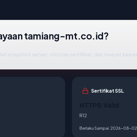
ayaan tamiang-mt.co.id?
ah snapshot server, otoritas sertifikat, dan riwayat kepe
Sertifikat SSL
HTTPS Valid
R12
Berlaku Sampai:
2026-08-02