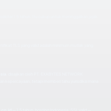
 sekitar 1.5 tahun. Itu cukup untuk meninggalkan jejak
fikat TLS yang valid adalah minimum mutlak yang
sia
, disajikan oleh PT. EXABYTES NETWORK
n kepercayaan, tetapi memberi tahu yurisdiksi mana
.co.id
— 1.5 tahun, hosting Indonesia, SSL valid —