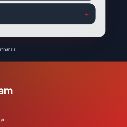
 finansial.
lam
yi.