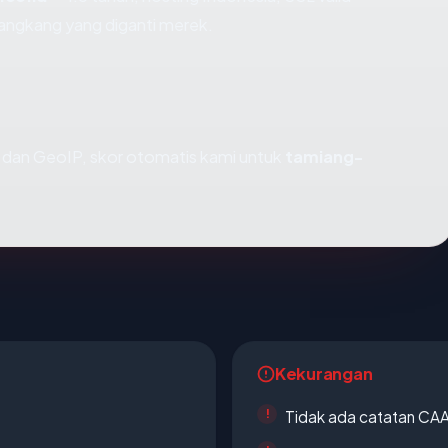
angkang yang diganti merek.
dan GeoIP, skor otomatis kami untuk
tamiang-
Kekurangan
Tidak ada catatan CA