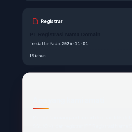
Registrar
PT Registrasi Nama Domain
Terdaftar Pada:
2024-11-01
1.5 tahun
Apa yang kami amati
Melihat
tamiang-mt.co.id
dari luar, titik d
SSL (OK), dan registrar (PT Registrasi Nama 