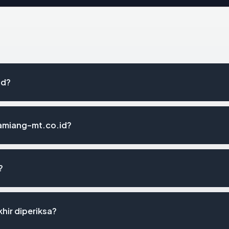
id?
tamiang-mt.co.id?
?
hir diperiksa?