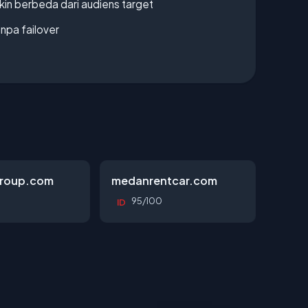
gkin berbeda dari audiens target
npa failover
roup.com
medanrentcar.com
95/100
ID