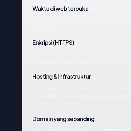
Waktu di web terbuka
tamiang-mt.co.id telah terlihat di DNS publik
reputasi.
Enkripsi (HTTPS)
Pemeriksaan HTTPS mengembalikan OK. Serti
harus dimiliki situs modern.
Hosting & infrastruktur
Domain saat ini mengarah ke server di
Indone
INDONESIA. Lokasi hosting tidak sama denga
yang menangani data.
Domain yang sebanding
Situs dengan metadata serupa
tamiang-mt