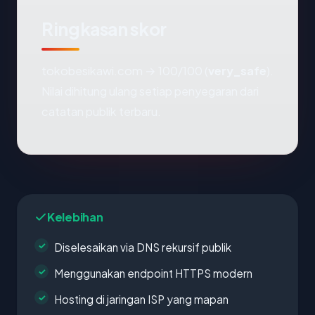
Ringkasan skor
tokobesikawi.com → 100/100 (
very_safe
).
Nilai dihitung ulang setiap penyegaran dari
catatan publik terbaru.
Kelebihan
Diselesaikan via DNS rekursif publik
Menggunakan endpoint HTTPS modern
Hosting di jaringan ISP yang mapan