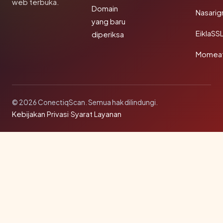
web terbuka.
Domain
Nasarig
yang baru
EiklaSS
diperiksa
Momea
© 2026 ConectiqScan. Semua hak dilindungi.
Kebijakan Privasi
·
Syarat Layanan