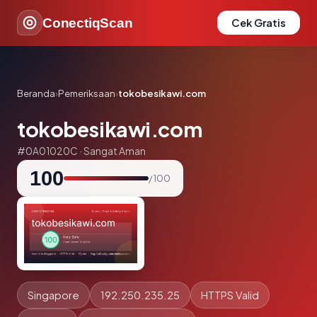
ConectiqScan
Cek Gratis
Beranda
›
Pemeriksaan
›
tokobesikawi.com
tokobesikawi.com
#0A01020C · Sangat Aman
100
/ 100
Singapore
192.250.235.25
HTTPS Valid