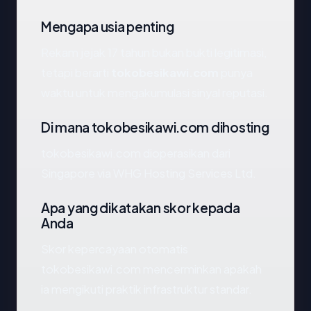
Mengapa usia penting
Rekam jejak 17 tahun bukan bukti legitimasi,
tetapi berarti
tokobesikawi.com
punya
waktu untuk mengakumulasi sinyal reputasi.
Di mana tokobesikawi.com dihosting
tokobesikawi.com dioperasikan dari
Singapore via WHG Hosting Services Ltd.
Apa yang dikatakan skor kepada
Anda
Skor kepercayaan otomatis
tokobesikawi.com mencerminkan apakah
ia mengikuti praktik infrastruktur standar.