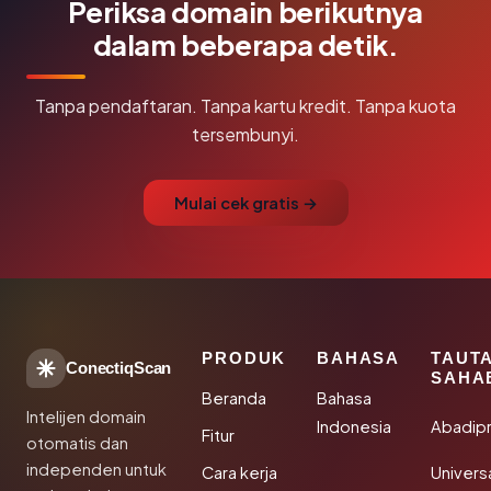
Periksa domain berikutnya
dalam beberapa detik.
Tanpa pendaftaran. Tanpa kartu kredit. Tanpa kuota
tersembunyi.
Mulai cek gratis →
PRODUK
BAHASA
TAUT
ConectiqScan
SAHA
Beranda
Bahasa
Intelijen domain
Indonesia
Abadip
Fitur
otomatis dan
independen untuk
Cara kerja
Univer