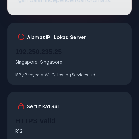
Alamat IP · Lokasi Server
192.250.235.25
Singapore · Singapore
ISP / Penyedia:
WHG Hosting Services Ltd
Sertifikat SSL
HTTPS Valid
R12