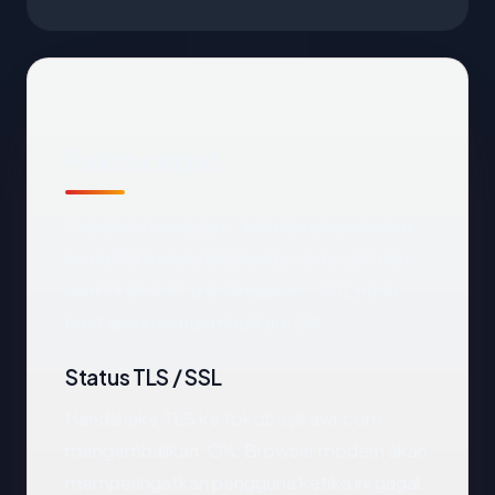
Fakta cepat
Sebelum mendalam:
tokobesikawi.com
terdaftar melalui GoDaddy.com, LLC dan
saat ini dihosting di Singapore. SSL pada
host apex mengembalikan: OK.
Status TLS / SSL
Handshake TLS ke tokobesikawi.com
mengembalikan: OK. Browser modern akan
memperingatkan pengguna ketika ini gagal.