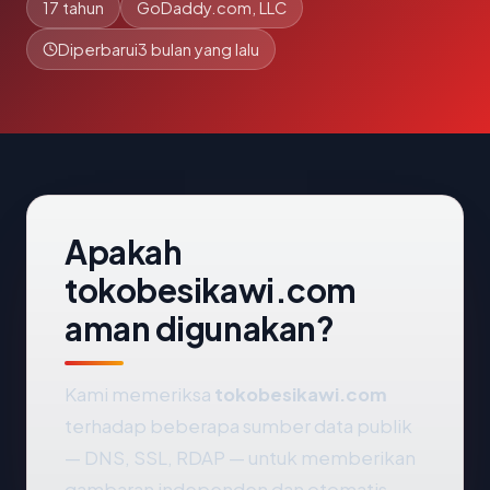
17 tahun
GoDaddy.com, LLC
Diperbarui
3 bulan yang lalu
Apakah
tokobesikawi.com
aman digunakan?
Kami memeriksa
tokobesikawi.com
terhadap beberapa sumber data publik
— DNS, SSL, RDAP — untuk memberikan
gambaran independen dan otomatis.