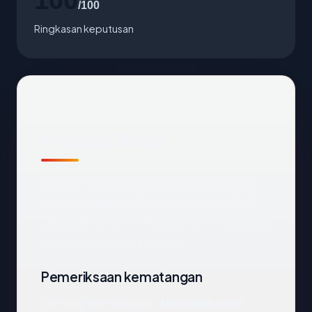
/100
Ringkasan keputusan
Tinjauan Teknis
Domain
tokogolo.com
dapat dijangkau
dan mengarah ke Singapore via OVH SAS.
Di bawah kami menelusuri sinyal-sinyal yang
paling relevan satu per satu.
Pemeriksaan kematangan
Dari segi kematangan,
tokogolo.com