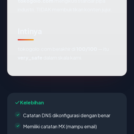
tokogolo.com
mengikuti standar pipa
industri. TIDAK membuktikan konten jujur.
Intinya
tokogolo.com berakhir di
100/100
— itu
very_safe
dalam skala kami.
Kelebihan
Catatan DNS dikonfigurasi dengan benar
Memiliki catatan MX (mampu email)