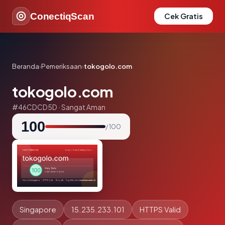
ConectiqScan
Cek Gratis
Beranda
›
Pemeriksaan
›
tokogolo.com
tokogolo.com
#46CDCD5D · Sangat Aman
100
/ 100
Singapore
15.235.233.101
HTTPS Valid