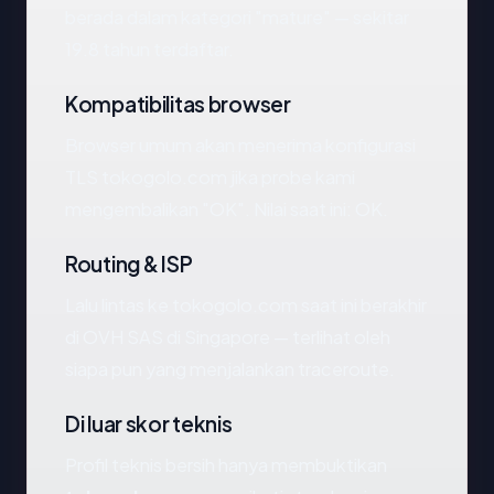
berada dalam kategori "mature" — sekitar
19.8 tahun terdaftar.
Kompatibilitas browser
Browser umum akan menerima konfigurasi
TLS tokogolo.com jika probe kami
mengembalikan "OK". Nilai saat ini: OK.
Routing & ISP
Lalu lintas ke tokogolo.com saat ini berakhir
di OVH SAS di Singapore — terlihat oleh
siapa pun yang menjalankan traceroute.
Di luar skor teknis
Profil teknis bersih hanya membuktikan