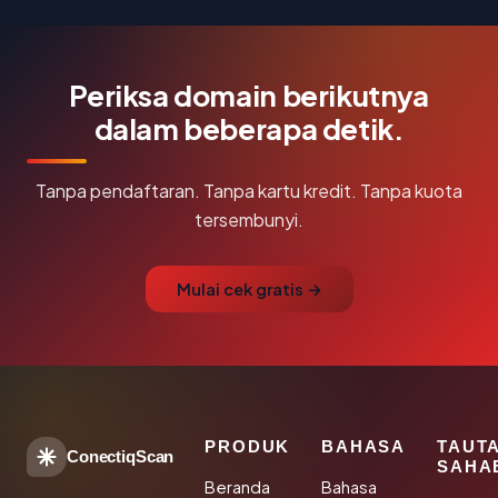
Periksa domain berikutnya
dalam beberapa detik.
Tanpa pendaftaran. Tanpa kartu kredit. Tanpa kuota
tersembunyi.
Mulai cek gratis →
PRODUK
BAHASA
TAUT
ConectiqScan
SAHA
Beranda
Bahasa