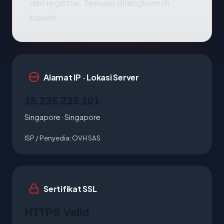
dan registrar. Temuan dirangkum di
bawah.
Alamat IP · Lokasi Server
15.235.233.101
Singapore · Singapore
ISP / Penyedia:
OVH SAS
Sertifikat SSL
HTTPS Valid