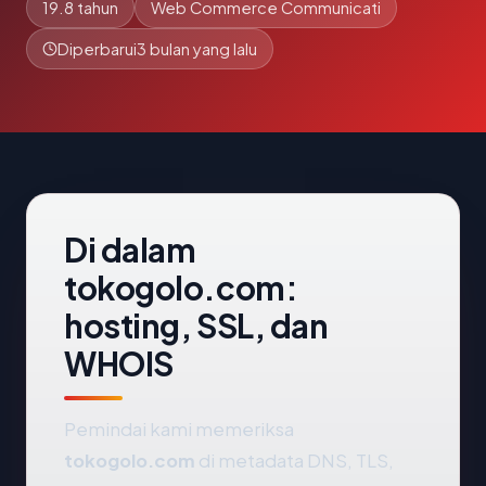
19.8 tahun
Web Commerce Communicati
Diperbarui
3 bulan yang lalu
Di dalam
tokogolo.com:
hosting, SSL, dan
WHOIS
Pemindai kami memeriksa
tokogolo.com
di metadata DNS, TLS,