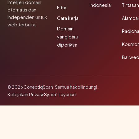
Intelijen domain
Indonesia
Tirtasa
Fitur
otomatis dan
independen untuk
Cara kerja
Alamca
web terbuka.
Domain
Radioh
yang baru
Kosmon
diperiksa
Baliwe
© 2026 ConectiqScan. Semua hak dilindungi.
Kebijakan Privasi
·
Syarat Layanan