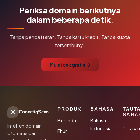
Periksa domain berikutnya
dalam beberapa detik.
Tanpa pendaftaran. Tanpa kartu kredit. Tanpa kuota
tersembunyi.
Mulai cek gratis →
PRODUK
BAHASA
TAUT
ConectiqScan
SAHA
Beranda
Bahasa
Intelijen domain
Indonesia
Tirtasa
Fitur
otomatis dan