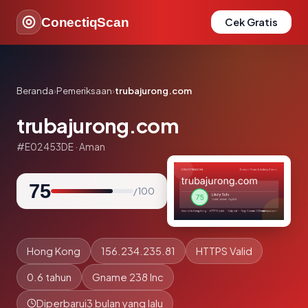
ConectiqScan
Cek Gratis
Beranda
›
Pemeriksaan
›
trubajurong.com
trubajurong.com
#E02453DE · Aman
75
/ 100
Hong Kong
156.234.235.81
HTTPS Valid
0.6 tahun
Gname 238 Inc
Diperbarui
3 bulan yang lalu