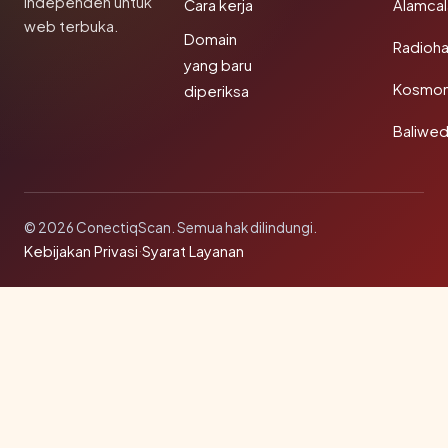
independen untuk
Cara kerja
Alamca
web terbuka.
Domain
Radioh
yang baru
Kosmon
diperiksa
Baliwe
© 2026 ConectiqScan. Semua hak dilindungi.
Kebijakan Privasi
·
Syarat Layanan