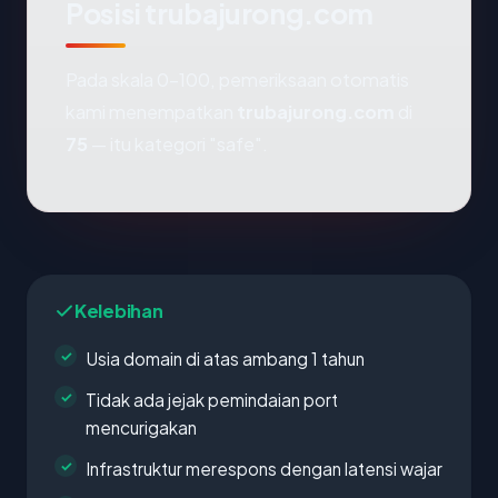
Posisi trubajurong.com
Pada skala 0-100, pemeriksaan otomatis
kami menempatkan
trubajurong.com
di
75
— itu kategori "safe".
Kelebihan
Usia domain di atas ambang 1 tahun
Tidak ada jejak pemindaian port
mencurigakan
Infrastruktur merespons dengan latensi wajar