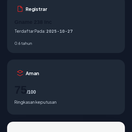
Registrar
Gname 238 Inc
Terdaftar Pada:
2025-10-27
0.6 tahun
Aman
75
/100
Ringkasan keputusan