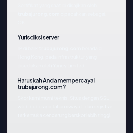
Sertifikat yang saat ini disajikan oleh
trubajurong.com
dipecahkan sebagai:
OK.
Yurisdiksi server
IP di balik
trubajurong.com
berada di
Hong Kong, pada infrastruktur yang
disediakan oleh Yancy Limited.
Haruskah Anda mempercayai
trubajurong.com?
Skor kami murni teknis. Situs dengan SSL
valid, beberapa tahun riwayat, dan registrar
terkemuka cenderung berskor lebih tinggi.