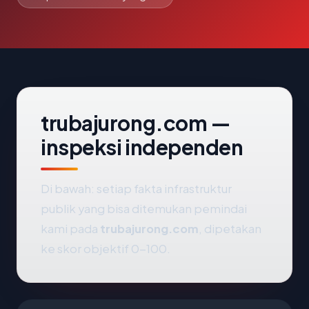
trubajurong.com —
inspeksi independen
Di bawah: setiap fakta infrastruktur
publik yang bisa ditemukan pemindai
kami pada
trubajurong.com
, dipetakan
ke skor objektif 0-100.