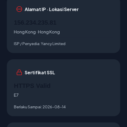
Alamat IP · Lokasi Server
156.234.235.81
Hong Kong · Hong Kong
ISP / Penyedia:
Yancy Limited
Sertifikat SSL
HTTPS Valid
E7
Berlaku Sampai:
2026-08-14