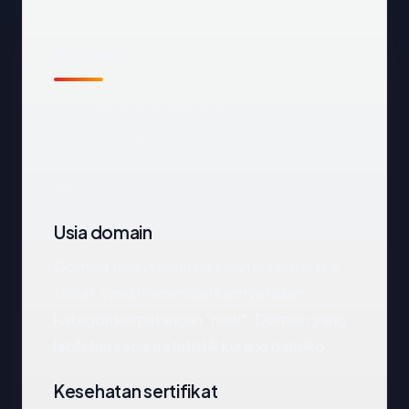
Sekilas
Cara tercepat membaca
trubajurong.com
: negara Hong Kong, usia
0.6 tahun, SSL OK, registrar Gname 238
Inc.
Usia domain
Domain telah terdaftar selama sekitar 0.6
tahun, yang menempatkannya dalam
kategori kematangan "new". Domain yang
lebih tua secara statistik kurang berisiko.
Kesehatan sertifikat