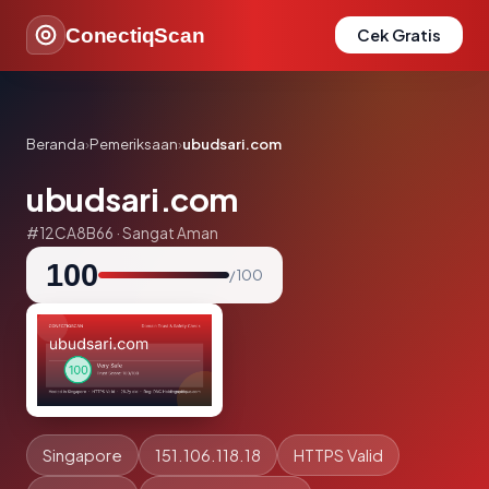
ConectiqScan
Cek Gratis
Beranda
›
Pemeriksaan
›
ubudsari.com
ubudsari.com
#12CA8B66 · Sangat Aman
100
/ 100
Singapore
151.106.118.18
HTTPS Valid