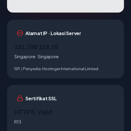
Alamat IP · Lokasi Server
151.106.118.18
Singapore · Singapore
ISP / Penyedia:
Hostinger International Limited
Sertifikat SSL
HTTPS Valid
R13