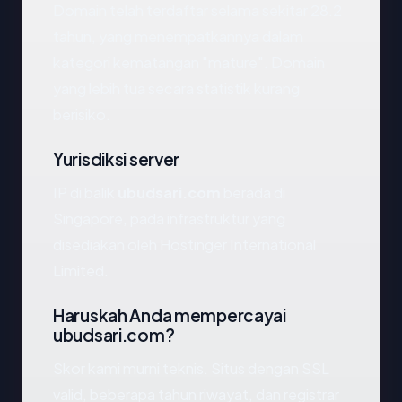
Domain telah terdaftar selama sekitar 28.2
tahun, yang menempatkannya dalam
kategori kematangan "mature". Domain
yang lebih tua secara statistik kurang
berisiko.
Yurisdiksi server
IP di balik
ubudsari.com
berada di
Singapore, pada infrastruktur yang
disediakan oleh Hostinger International
Limited.
Haruskah Anda mempercayai
ubudsari.com?
Skor kami murni teknis. Situs dengan SSL
valid, beberapa tahun riwayat, dan registrar