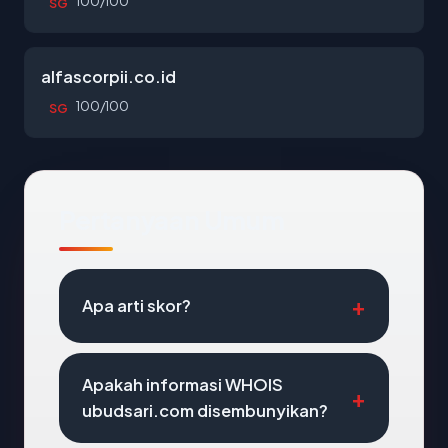
100/100
SG
alfascorpii.co.id
100/100
SG
Pertanyaan Umum
Apa arti skor?
Apakah informasi WHOIS
ubudsari.com disembunyikan?