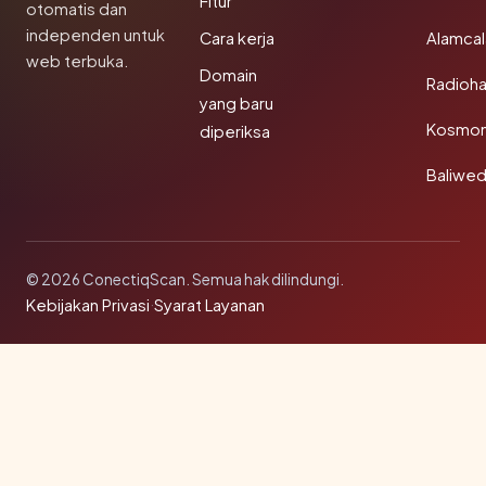
Fitur
otomatis dan
independen untuk
Cara kerja
Alamca
web terbuka.
Domain
Radioh
yang baru
Kosmon
diperiksa
Baliwe
© 2026 ConectiqScan. Semua hak dilindungi.
Kebijakan Privasi
·
Syarat Layanan