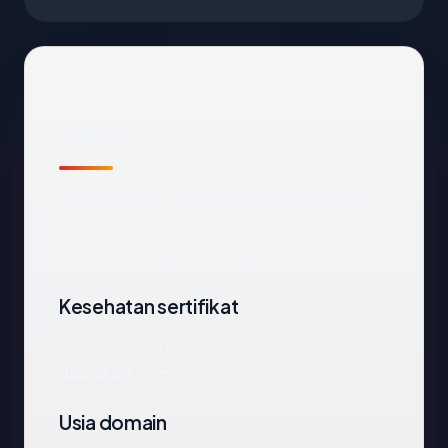
Sekilas
Cara tercepat membaca
ubudsari.com
:
negara Singapore, usia 28.2 tahun, SSL OK,
registrar DNC Holdings, Inc..
Kesehatan sertifikat
Sertifikat yang saat ini disajikan oleh
ubudsari.com
dipecahkan sebagai: OK.
Usia domain