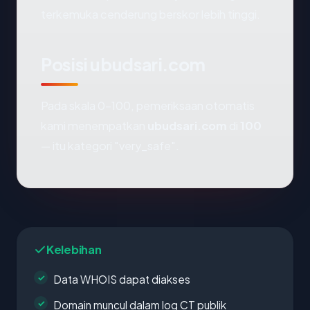
terkemuka cenderung berskor lebih tinggi.
Posisi ubudsari.com
Pada skala 0-100, pemeriksaan otomatis
kami menempatkan
ubudsari.com
di
100
— itu kategori "very_safe".
Kelebihan
Data WHOIS dapat diakses
Domain muncul dalam log CT publik