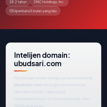
28.2 tahun
DNC Holdings, Inc.
Diperbarui
3 bulan yang lalu
Intelijen domain:
ubudsari.com
Pandangan pihak ketiga yang netral pada
ubudsari.com
dibangun sepenuhnya
dari data publik: siapa yang
menjalankannya, di mana ia berada, dan
seberapa aman.