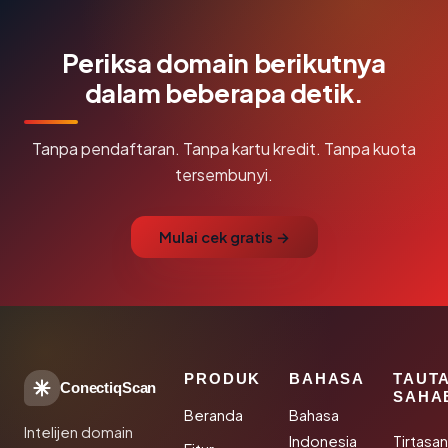
Periksa domain berikutnya
dalam beberapa detik.
Tanpa pendaftaran. Tanpa kartu kredit. Tanpa kuota
tersembunyi.
Mulai cek gratis →
PRODUK
BAHASA
TAUT
ConectiqScan
SAHA
Beranda
Bahasa
Intelijen domain
Indonesia
Tirtasa