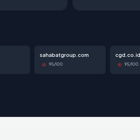
sahabatgroup.com
cgd.co.i
95/100
95/100
ID
ID