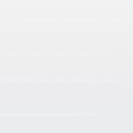
 uic.co.id jika probe kami mengembalikan "OK". Nilai
 kategori "mature" — sekitar 26.2 tahun terdaftar.
PT DEWAWEB di Indonesia — terlihat oleh siapa pun yang
o.id
mengikuti standar pipa industri. TIDAK