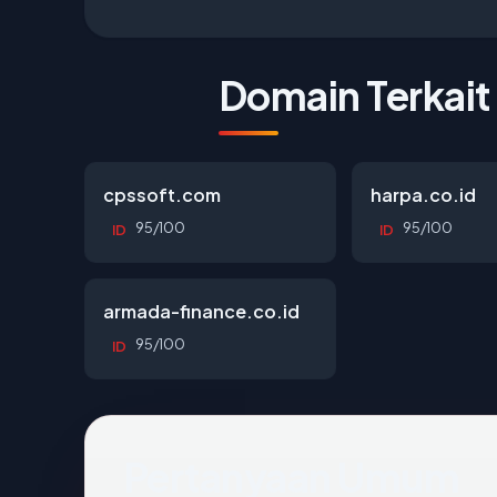
Domain Terkait
cpssoft.com
harpa.co.id
95/100
95/100
ID
ID
armada-finance.co.id
95/100
ID
Pertanyaan Umum