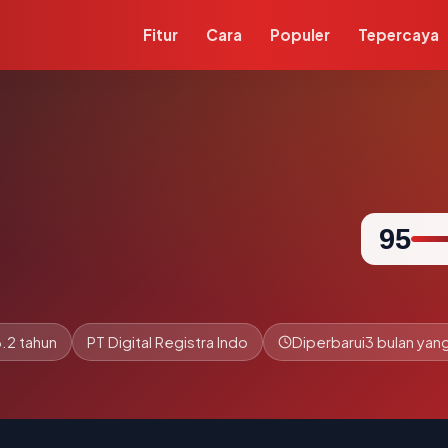
Fitur
Cara
Populer
Tepercaya
95
.2 tahun
PT Digital Registra Indo
Diperbarui
3 bulan yang