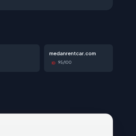
d
medanrentcar.com
95/100
ID