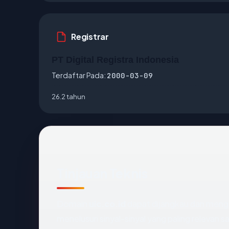
Registrar
PT Digital Registra Indonesia
Terdaftar Pada:
2000-03-09
26.2 tahun
Tinjauan Teknis
Domain
uic.co.id
dapat dijangkau dan meng
menelusuri sinyal-sinyal yang paling relevan sa