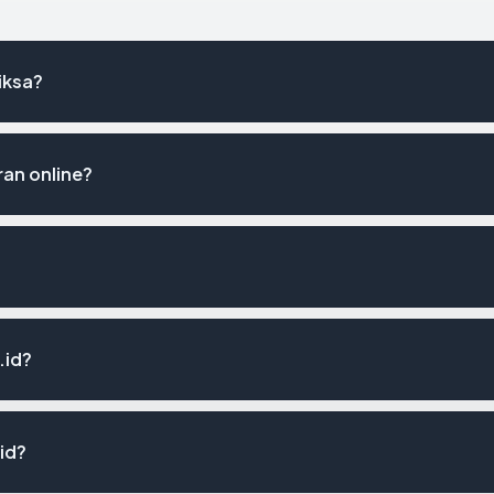
riksa?
an online?
.id?
id?