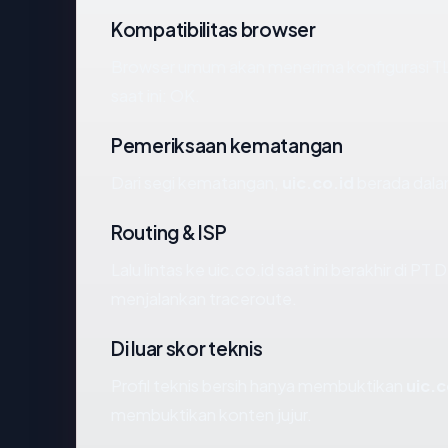
Kompatibilitas browser
Browser umum akan menerima konfigurasi TLS
saat ini: OK.
Pemeriksaan kematangan
Dari segi kematangan,
uic.co.id
berada dalam
Routing & ISP
Lalu lintas ke uic.co.id saat ini berakhir di 
menjalankan traceroute.
Di luar skor teknis
Profil teknis bersih hanya membuktikan
uic.c
membuktikan konten jujur.