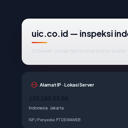
uic.co.id — inspeksi i
Di bawah: setiap fakta infrastruktur publ
Alamat IP · Lokasi Server
103.185.53.60
Indonesia · Jakarta
ISP / Penyedia:
PT DEWAWEB