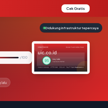
Cek Gratis
Didukung infrastruktur tepercaya
/ 100
 lalu