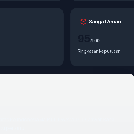
Sangat Aman
95
/100
Ringkasan keputusan
arah ke Indonesia via PT DEWAWEB. Di bawah kami
tu per satu.