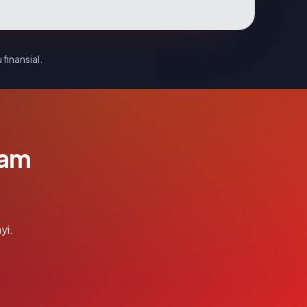
 finansial.
lam
yi.