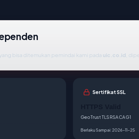
ndependen
ik yang bisa ditemukan pemindai kami pada
uic.co.id
, dip
Sertifikat SSL
HTTPS Valid
GeoTrust TLS RSA CA G1
Berlaku Sampai:
2026-11-25