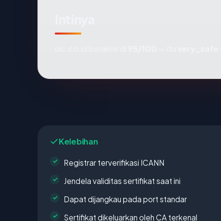
Intinya
uic.co.id berakhir di
95/100
— itu
very_safe
Kelebihan
Registrar terverifikasi ICANN
Jendela validitas sertifikat saat ini
Dapat dijangkau pada port standar
Sertifikat dikeluarkan oleh CA terkenal