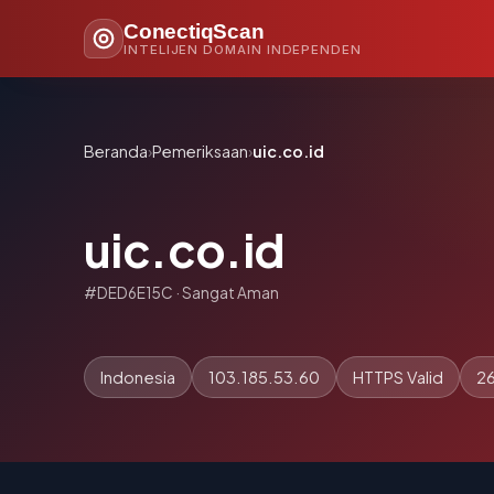
ConectiqScan
INTELIJEN DOMAIN INDEPENDEN
Beranda
›
Pemeriksaan
›
uic.co.id
uic.co.id
#DED6E15C · Sangat Aman
Indonesia
103.185.53.60
HTTPS Valid
26