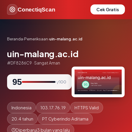
ConectiqScan
Cek Gratis
Beranda
›
Pemeriksaan
›
uin-malang.ac.id
uin-malang.ac.id
#DF8286C9 · Sangat Aman
95
/ 100
Indonesia
103.17.76.19
HTTPS Valid
20.4 tahun
PT Cyberindo Aditama
Diperbarui
3 bulan yang lalu