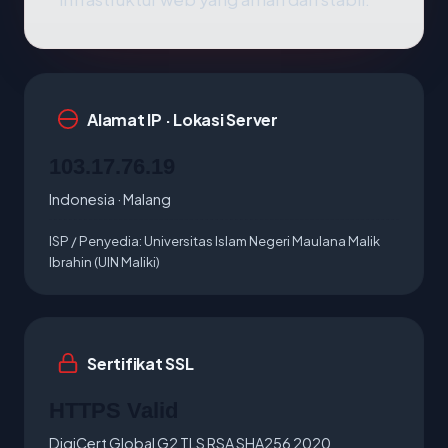
Alamat IP · Lokasi Server
103.17.76.19
Indonesia · Malang
ISP / Penyedia:
Universitas Islam Negeri Maulana Malik
Ibrahin (UIN Maliki)
Sertifikat SSL
HTTPS Valid
DigiCert Global G2 TLS RSA SHA256 2020