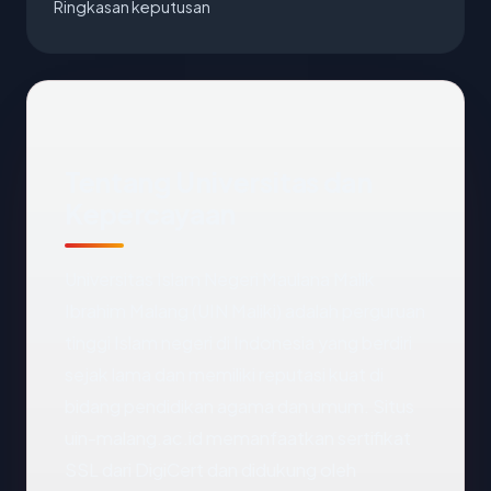
Ringkasan keputusan
Tentang Universitas dan
Kepercayaan
Universitas Islam Negeri Maulana Malik
Ibrahim Malang (UIN Maliki) adalah perguruan
tinggi Islam negeri di Indonesia yang berdiri
sejak lama dan memiliki reputasi kuat di
bidang pendidikan agama dan umum. Situs
uin-malang.ac.id memanfaatkan sertifikat
SSL dari DigiCert dan didukung oleh