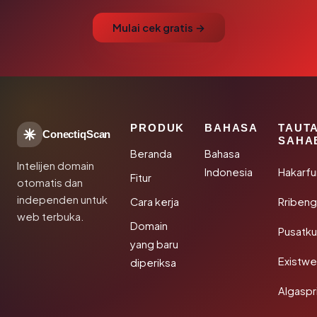
Mulai cek gratis →
PRODUK
BAHASA
TAUT
ConectiqScan
SAHA
Beranda
Bahasa
Intelijen domain
Indonesia
Hakarfu
Fitur
otomatis dan
independen untuk
Cara kerja
Rribeng
web terbuka.
Domain
Pusatk
yang baru
Existw
diperiksa
Algaspr