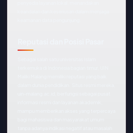
penyedia layanan lokal, menandakan
keandalan dan keseriusan dalam menjaga
keamanan data pengunjung.
Reputasi dan Posisi Pasar
Sebagai salah satu universitas Islam
terkemuka di Indonesia bagian timur, UIN
Maliki Malang memiliki reputasi yang baik
dalam dunia pendidikan. Situs resmi mereka,
uin-malang.ac.id, berfungsi sebagai pusat
informasi resmi dan layanan akademik,
mampu memberikan akses yang terpercaya
bagi mahasiswa dan masyarakat umum
tanpa adanya indikasi negatif atau masalah