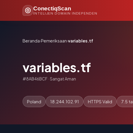
ConectiqScan
INTELIJEN DOMAIN INDEPENDEN
Beranda
›
Pemeriksaan
›
variables.tf
variables.tf
#8AB46BCF · Sangat Aman
Poland
18.244.102.91
HTTPS Valid
7.5 t