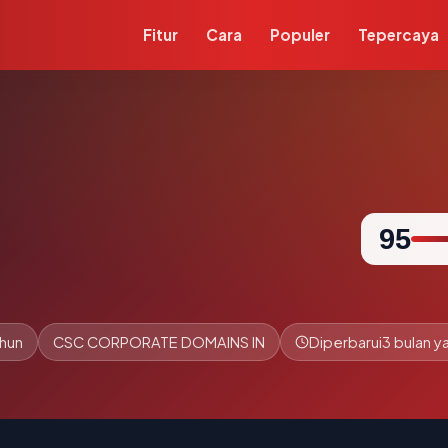
Fitur
Cara
Populer
Tepercaya
95
ahun
CSC CORPORATE DOMAINS IN
Diperbarui
3 bulan ya