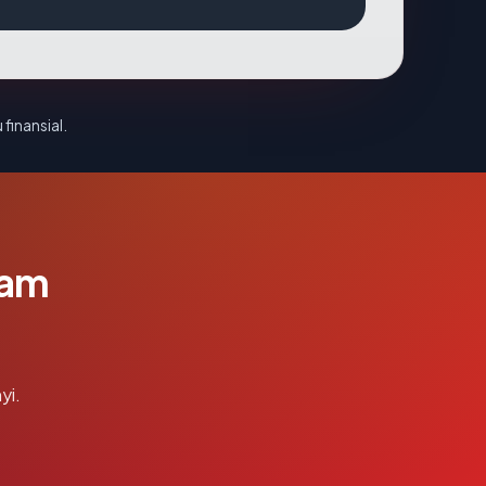
 finansial.
lam
yi.