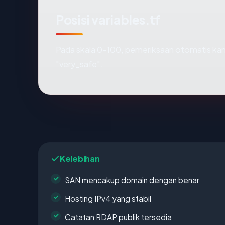
Posisi variables.tf
Pada skala 0-100, pemeriksaan otomatis 
"very_safe".
Kelebihan
SAN mencakup domain dengan benar
Hosting IPv4 yang stabil
Catatan RDAP publik tersedia