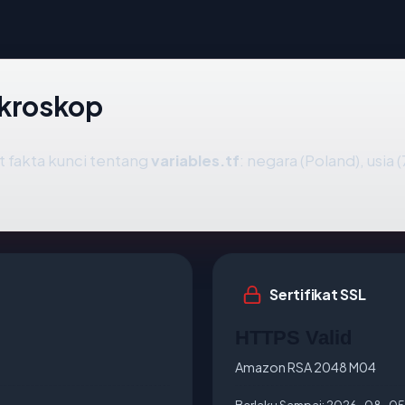
ikroskop
fakta kunci tentang
variables.tf
: negara (Poland), usia 
Sertifikat SSL
HTTPS Valid
Amazon RSA 2048 M04
Berlaku Sampai:
2026-08-05