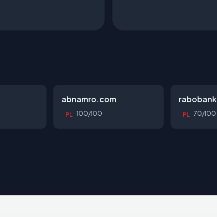
abnamro.com
rabobank
100/100
70/100
PL
PL