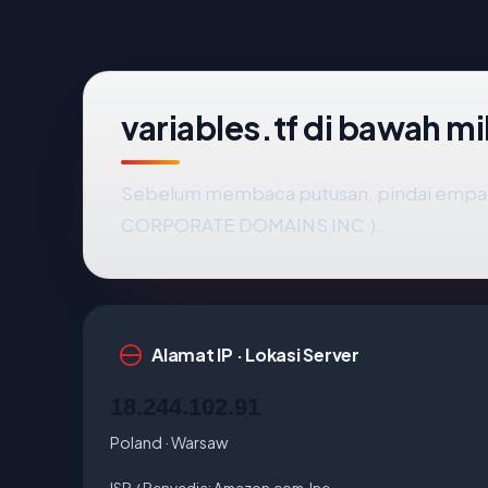
variables.tf di bawah m
Sebelum membaca putusan, pindai empat 
CORPORATE DOMAINS INC.).
Alamat IP · Lokasi Server
18.244.102.91
Poland · Warsaw
ISP / Penyedia:
Amazon.com, Inc.