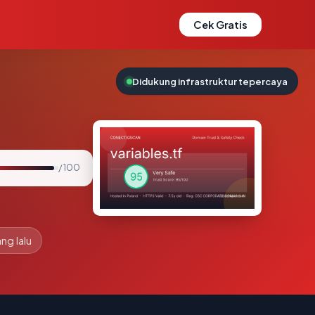
Cek Gratis
Didukung infrastruktur tepercaya
/ 100
ng lalu