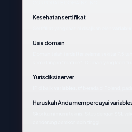
CORPORATE DOMAINS INC..
Kesehatan sertifikat
Sertifikat yang saat ini disajikan oleh
variable
Usia domain
Domain telah terdaftar selama sekitar 7.5 
kematangan "mature". Domain yang lebih tua s
Yurisdiksi server
IP di balik
variables.tf
berada di Poland, pad
Haruskah Anda mempercayai variables
Skor kami murni teknis. Situs dengan SSL val
cenderung berskor lebih tinggi.