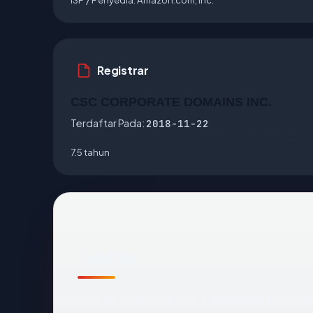
Registrar
CSC CORPORATE DOMAINS INC.
Terdaftar Pada:
2018-11-22
7.5 tahun
Sekilas
Cara tercepat membaca
variables.tf
: nega