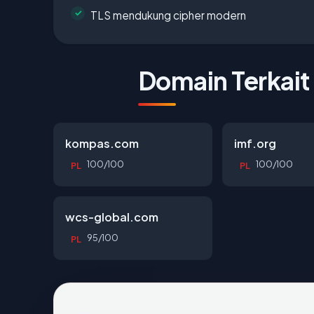
TLS mendukung cipher modern
Domain Terkait
kompas.com
imf.org
100/100
100/100
PL
PL
wcs-global.com
95/100
PL