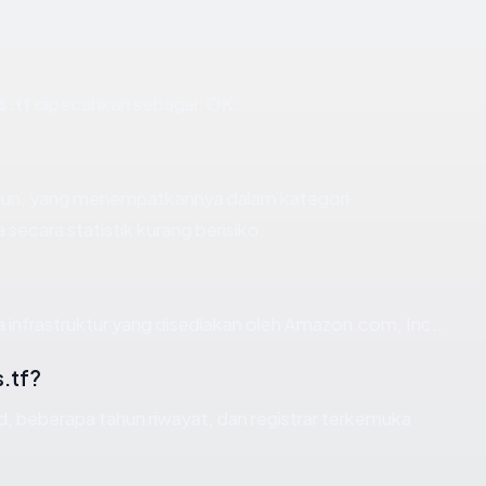
s.tf
dipecahkan sebagai: OK.
tahun, yang menempatkannya dalam kategori
ecara statistik kurang berisiko.
a infrastruktur yang disediakan oleh Amazon.com, Inc..
.tf?
id, beberapa tahun riwayat, dan registrar terkemuka