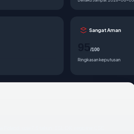
Sangat Aman
95
/100
Ringkasan keputusan
ra Poland, usia 7.5 tahun, SSL OK, registrar CSC