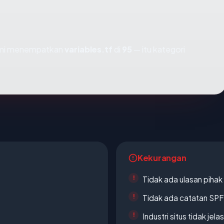
kami menempatkan
variables.tf
di
95
— itu kategori
Kekurangan
Tidak ada ulasan piha
Tidak ada catatan SP
Industri situs tidak jelas