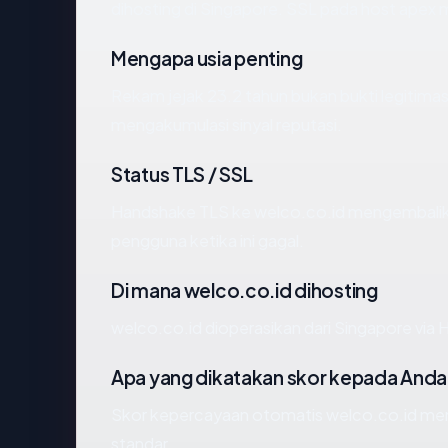
dihosting di Singapore. SSL pada host apex
Mengapa usia penting
Rekam jejak 23.2 tahun bukan bukti legitimasi
mengakumulasi sinyal reputasi.
Status TLS / SSL
Handshake TLS ke welco.co.id mengembali
pengguna ketika ini gagal.
Di mana welco.co.id dihosting
welco.co.id dioperasikan dari Singapore via H
Apa yang dikatakan skor kepada Anda
Skor kepercayaan otomatis welco.co.id menc
standar.