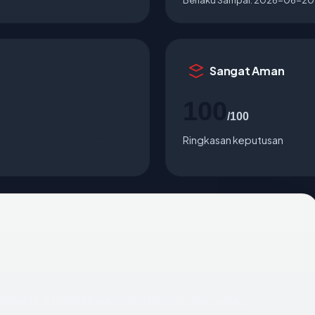
Sangat Aman
100
/100
Ringkasan keputusan
elalui PT Digital Registra Indonesia dan saat ini