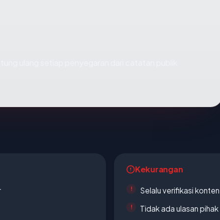
dihitung ulang setiap penyegaran dari catatan publik
Kekurangan
r
Selalu verifikasi kont
Tidak ada ulasan piha