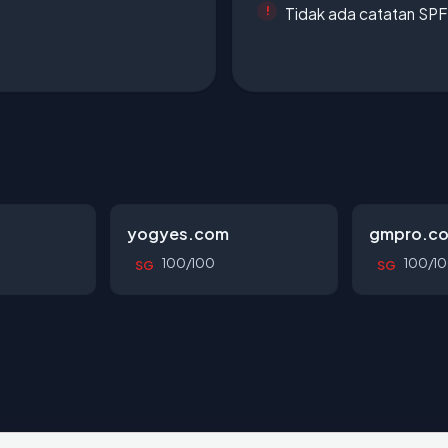
Tidak ada catatan SP
yogyes.com
gmpro.co
100/100
100/1
SG
SG