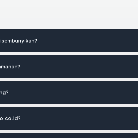
disembunyikan?
eamanan?
ing?
co.co.id?