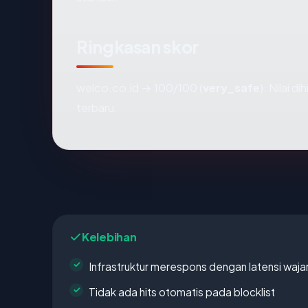
Ringkasan skor
welco.co.id → 100/100 (
very_safe
). Nilai 
terbaru.
Kelebihan
Infrastruktur merespons dengan latensi waja
Tidak ada hits otomatis pada blocklist