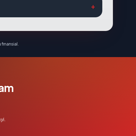
 finansial.
lam
yi.