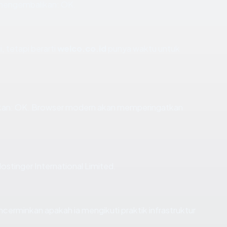
 mengembalikan: OK.
, tetapi berarti
welco.co.id
punya waktu untuk
kan: OK. Browser modern akan memperingatkan
ostinger International Limited.
erminkan apakah ia mengikuti praktik infrastruktur