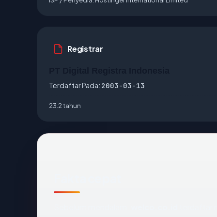
Registrar
PT Digital Registra Indonesia
Terdaftar Pada:
2003-03-13
23.2 tahun
Fakta cepat
Sebelum mendalam:
welco.co.id
terdaftar m