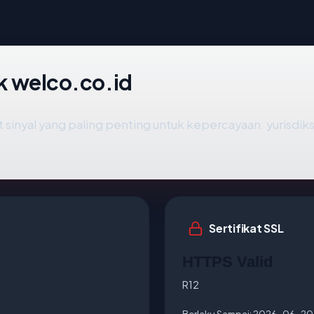
ik welco.co.id
nyal yang paling penting untuk kepercayaan: yurisdiksi ho
Sertifikat SSL
HTTPS Valid
R12
Berlaku Sampai:
2026-06-20