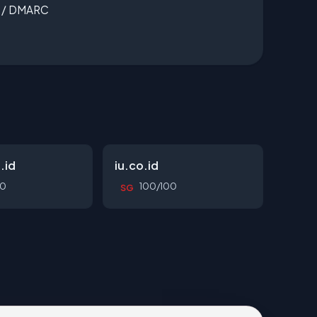
F / DMARC
.id
iu.co.id
00
100/100
SG