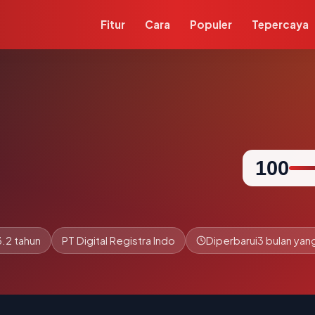
Fitur
Cara
Populer
Tepercaya
100
.2 tahun
PT Digital Registra Indo
Diperbarui
3 bulan yang