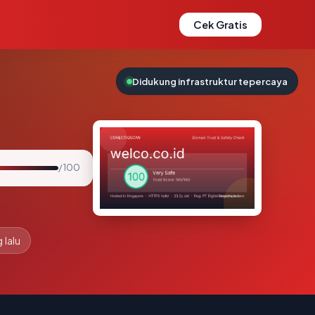
Cek Gratis
Didukung infrastruktur tepercaya
/ 100
 lalu