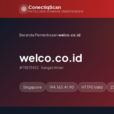
ConectiqScan
INTELIJEN DOMAIN INDEPENDEN
Beranda
›
Pemeriksaan
›
welco.co.id
welco.co.id
#78E13452 · Sangat Aman
Singapore
194.163.41.90
HTTPS Valid
23