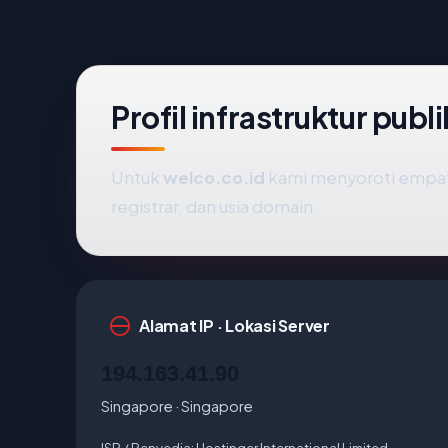
Profil infrastruktur publ
Untuk
welco.co.id
kami menyoroti empat si
registrar, dan usia domain.
Alamat IP · Lokasi Server
194.163.41.90
Singapore · Singapore
ISP / Penyedia:
Hostinger International Limited