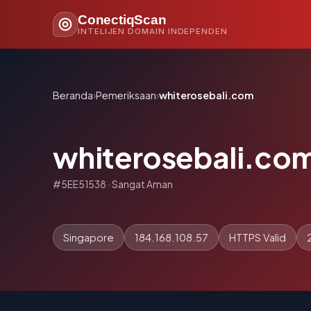
ConectiqScan
INTELIJEN DOMAIN INDEPENDEN
Beranda
›
Pemeriksaan
›
whiterosebali.com
whiterosebali.co
#5EE51538 · Sangat Aman
Singapore
184.168.108.57
HTTPS Valid