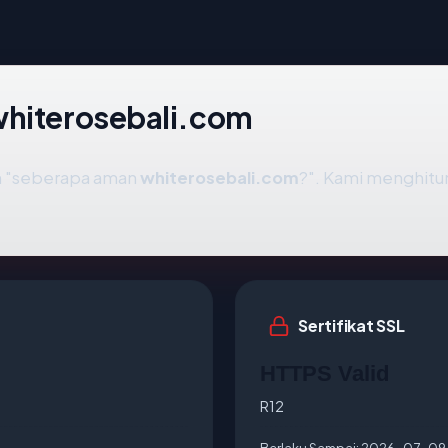
whiterosebali.com
ah "seberapa aman
whiterosebali.com
?". Kami menghit
Sertifikat SSL
HTTPS Valid
R12
Berlaku Sampai:
2026-07-09