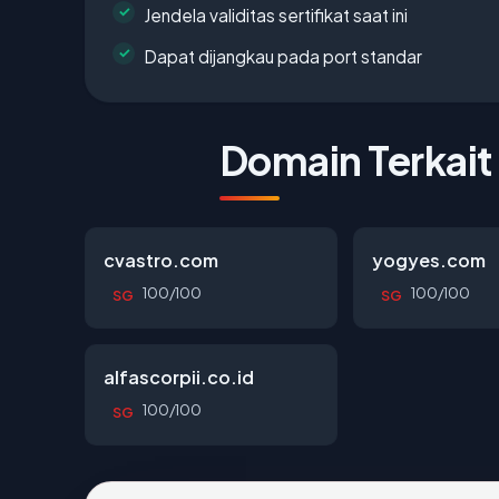
Jendela validitas sertifikat saat ini
Dapat dijangkau pada port standar
Domain Terkait
cvastro.com
yogyes.com
100/100
100/100
SG
SG
alfascorpii.co.id
100/100
SG