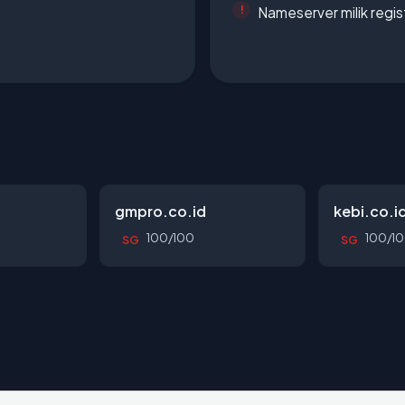
Nameserver milik regi
gmpro.co.id
kebi.co.i
100/100
100/1
SG
SG