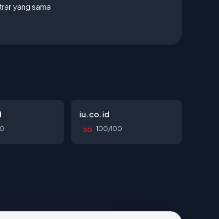
strar yang sama
d
iu.co.id
00
100/100
SG