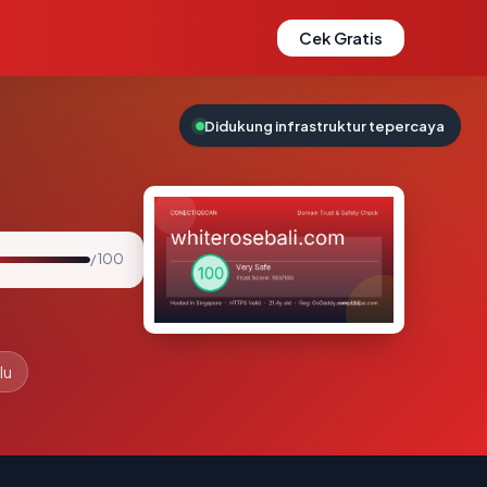
Cek Gratis
Didukung infrastruktur tepercaya
/ 100
lu