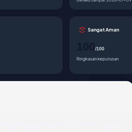
Sangat Aman
100
/100
Ringkasan keputusan
m
: negara Singapore, usia 21.4 tahun, SSL OK, registrar