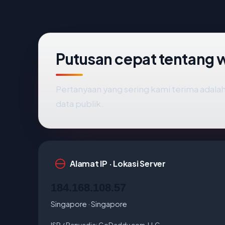
Putusan cepat tentang 
Pertanyaan yang sering kami terima adal
data publik.
Alamat IP · Lokasi Server
184.168.108.57
Singapore · Singapore
ISP / Penyedia:
GoDaddy.com, LLC