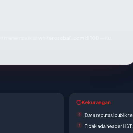
kami menempatkan
whiterosebali.com
di
100
— itu
Kekurangan
Data reputasi publik t
Tidak ada header HST