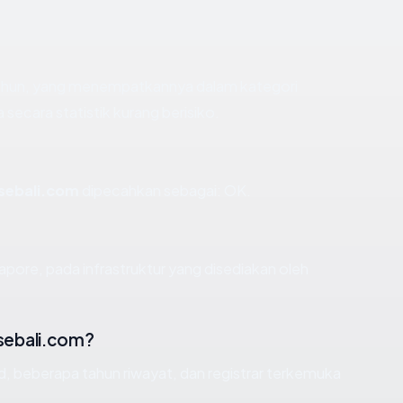
 tahun, yang menempatkannya dalam kategori
ecara statistik kurang berisiko.
sebali.com
dipecahkan sebagai: OK.
apore, pada infrastruktur yang disediakan oleh
sebali.com?
id, beberapa tahun riwayat, dan registrar terkemuka