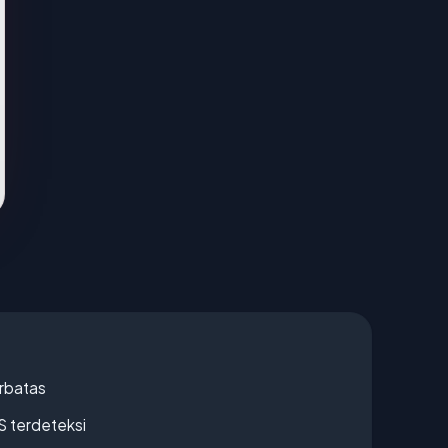
erbatas
S terdeteksi