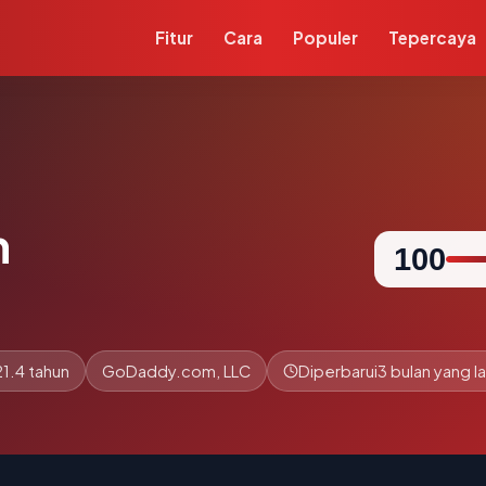
Fitur
Cara
Populer
Tepercaya
m
100
21.4 tahun
GoDaddy.com, LLC
Diperbarui
3 bulan yang la