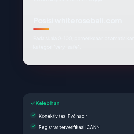
Posisi whiterosebali.com
Pada skala 0-100, pemeriksaan otomatis 
kategori "very_safe".
Kelebihan
Konektivitas IPv6 hadir
Registrar terverifikasi ICANN