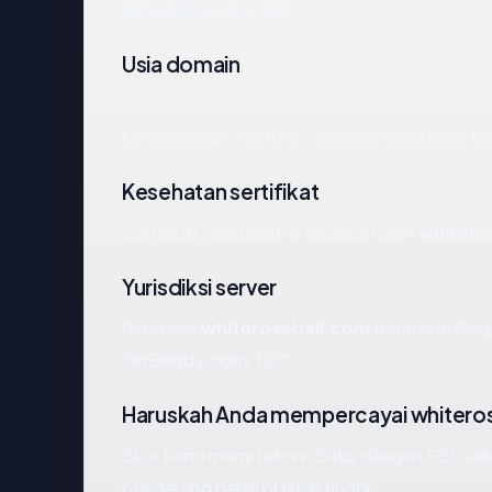
GoDaddy.com, LLC.
Usia domain
Domain telah terdaftar selama sekitar 21.4
kematangan "mature". Domain yang lebih tua s
Kesehatan sertifikat
Sertifikat yang saat ini disajikan oleh
whitero
Yurisdiksi server
IP di balik
whiterosebali.com
berada di Sing
GoDaddy.com, LLC.
Haruskah Anda mempercayai whitero
Skor kami murni teknis. Situs dengan SSL val
cenderung berskor lebih tinggi.