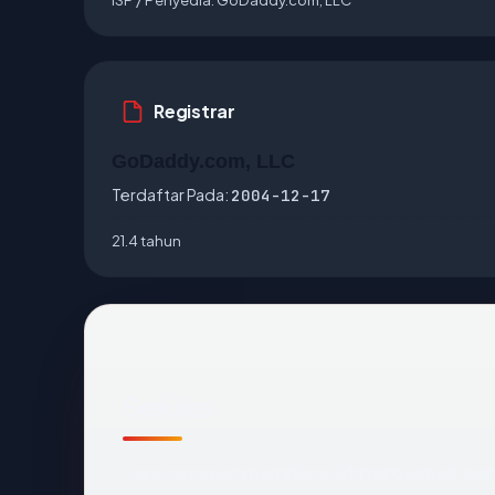
Registrar
GoDaddy.com, LLC
Terdaftar Pada:
2004-12-17
21.4 tahun
Sekilas
Cara tercepat membaca
whiterosebali.co