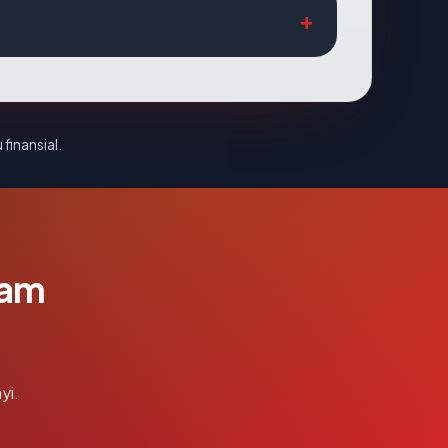
 finansial.
lam
yi.