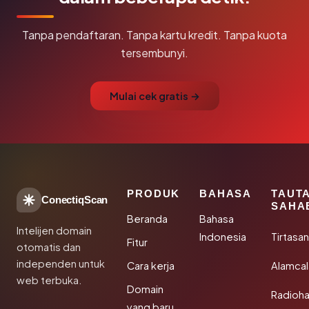
Tanpa pendaftaran. Tanpa kartu kredit. Tanpa kuota
tersembunyi.
Mulai cek gratis →
PRODUK
BAHASA
TAUT
ConectiqScan
SAHA
Beranda
Bahasa
Intelijen domain
Indonesia
Tirtasa
Fitur
otomatis dan
independen untuk
Cara kerja
Alamca
web terbuka.
Domain
Radioh
yang baru