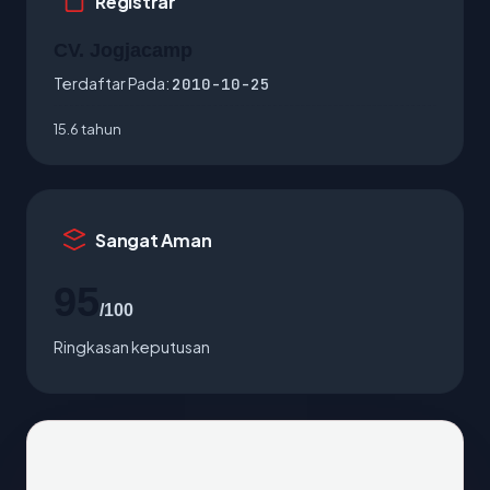
Registrar
CV. Jogjacamp
Terdaftar Pada:
2010-10-25
15.6 tahun
Sangat Aman
95
/100
Ringkasan keputusan