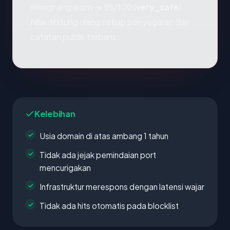
wonghang.com → 95/100 (
very_safe
).
Nilai dihitung ulang setiap penyegaran dari
catatan publik terbaru.
Kelebihan
Usia domain di atas ambang 1 tahun
Tidak ada jejak pemindaian port
mencurigakan
Infrastruktur merespons dengan latensi wajar
Tidak ada hits otomatis pada blocklist