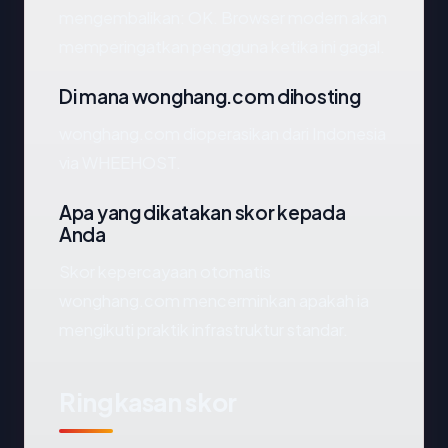
mengembalikan: OK. Browser modern akan
memperingatkan pengguna ketika ini gagal.
Di mana wonghang.com dihosting
wonghang.com dioperasikan dari Indonesia
via WHEEHOST.
Apa yang dikatakan skor kepada
Anda
Skor kepercayaan otomatis
wonghang.com mencerminkan apakah ia
mengikuti praktik infrastruktur standar.
Ringkasan skor