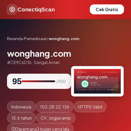
ConectiqScan
Cek Gratis
Beranda
›
Pemeriksaan
›
wonghang.com
wonghang.com
#CE9C6D36 · Sangat Aman
95
/ 100
Indonesia
103.28.22.136
HTTPS Valid
15.6 tahun
CV. Jogjacamp
Diperbarui
3 bulan yang lalu