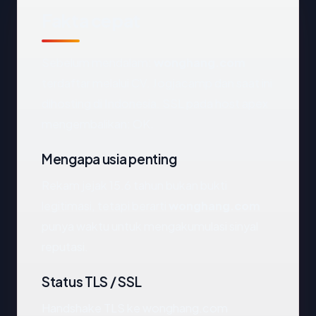
Fakta cepat
Sebelum mendalam:
wonghang.com
terdaftar melalui CV. Jogjacamp dan saat ini
dihosting di Indonesia. SSL pada host apex
mengembalikan: OK.
Mengapa usia penting
Rekam jejak 15.6 tahun bukan bukti
legitimasi, tetapi berarti
wonghang.com
punya waktu untuk mengakumulasi sinyal
reputasi.
Status TLS / SSL
Handshake TLS ke wonghang.com