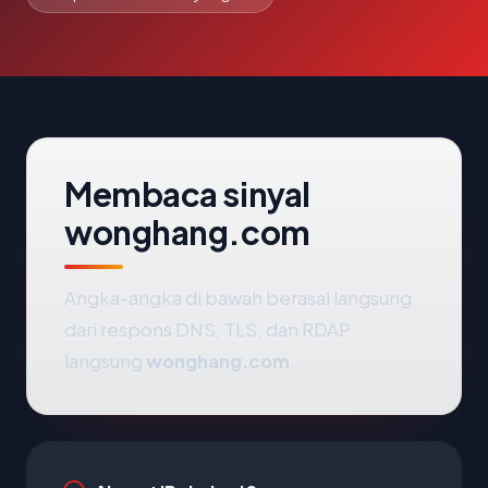
Membaca sinyal
wonghang.com
Angka-angka di bawah berasal langsung
dari respons DNS, TLS, dan RDAP
langsung
wonghang.com
.