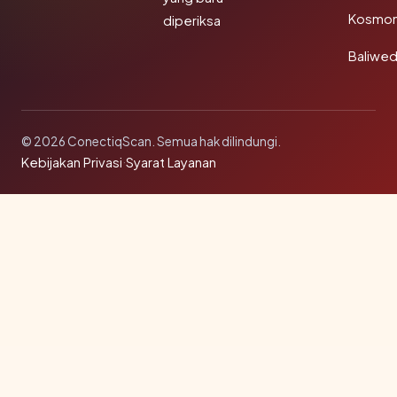
Kosmon
diperiksa
Baliwe
© 2026 ConectiqScan. Semua hak dilindungi.
Kebijakan Privasi
·
Syarat Layanan