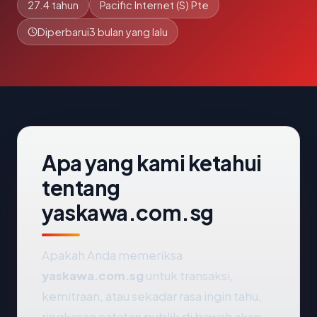
27.4 tahun
Pacific Internet (S) Pte
Diperbarui
3 bulan yang lalu
Apa yang kami ketahui
tentang
yaskawa.com.sg
Apakah Anda memeriksa
yaskawa.com.sg
untuk transaksi,
kemitraan, atau sekadar rasa ingin tahu,
ringkasan catatan publik di bawah akan