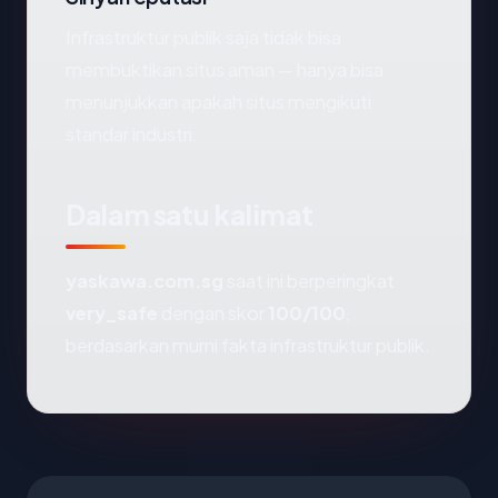
Infrastruktur publik saja tidak bisa
membuktikan situs aman — hanya bisa
menunjukkan apakah situs mengikuti
standar industri.
Dalam satu kalimat
yaskawa.com.sg
saat ini berperingkat
very_safe
dengan skor
100/100
,
berdasarkan murni fakta infrastruktur publik.