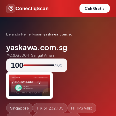
ConectiqScan
Cek Gratis
Beranda
›
Pemeriksaan
›
yaskawa.com.sg
yaskawa.com.sg
#C3DB5004 · Sangat Aman
100
/ 100
Singapore
119.31.232.105
HTTPS Valid