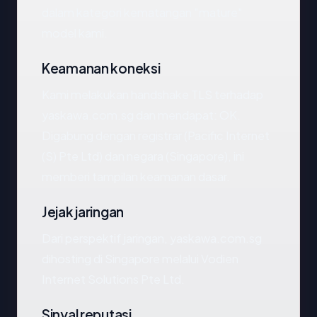
dalam kategori kematangan "mature"
model kami.
Keamanan koneksi
Kami melakukan handshake TLS terhadap
yaskawa.com.sg dan mendapat: OK.
Digabung dengan registrar (Pacific Internet
(S) Pte Ltd) dan negara (Singapore), ini
memberi tampilan keamanan dasar.
Jejak jaringan
Dari perspektif jaringan, yaskawa.com.sg
dihosting di Singapore melalui Vodien
Internet Solutions Pte Ltd.
Sinyal reputasi