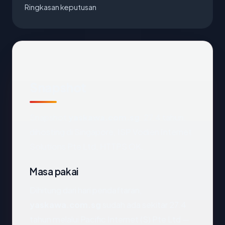
Ringkasan keputusan
Snapshot
Snapshot
yaskawa.com.sg
: 27.4 tahun,
dihosting di Singapore, ISP Vodien Internet
Solutions Pte Ltd, HTTPS OK.
Masa pakai
Dihitung dari hari pendaftaran,
yaskawa.com.sg
sudah ada sekitar 27.4
tahun melalui Pacific Internet (S) Pte Ltd —