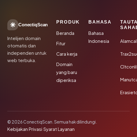
PRODUK
BAHASA
TAUT
ConectiqScan
SAHA
Beranda
Bahasa
Intelijen domain
Indonesia
Alamca
Fitur
otomatis dan
independen untuk
Cara kerja
Trax2s
web terbuka.
Domain
Cltconl
yang baru
Manutc
diperiksa
Erasiet
© 2026 ConectiqScan. Semua hak dilindungi.
Kebijakan Privasi
·
Syarat Layanan