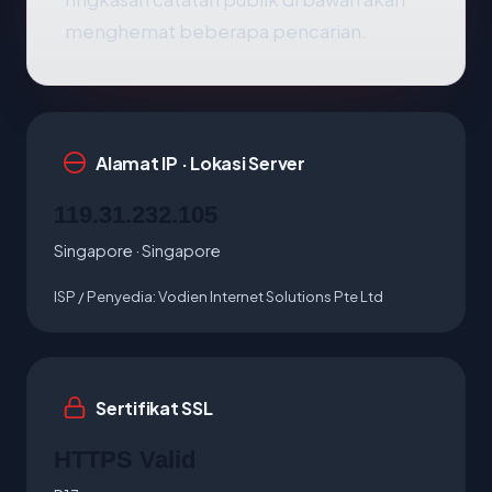
menghemat beberapa pencarian.
Alamat IP · Lokasi Server
119.31.232.105
Singapore · Singapore
ISP / Penyedia:
Vodien Internet Solutions Pte Ltd
Sertifikat SSL
HTTPS Valid