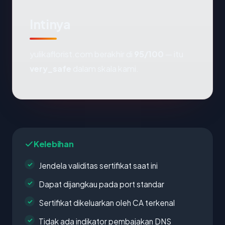
Intinya
yulikaflorist.com berakhir di
95/100
— itu
very_safe
dalam skala kami.
Kelebihan
Jendela validitas sertifikat saat ini
Dapat dijangkau pada port standar
Sertifikat dikeluarkan oleh CA terkenal
Tidak ada indikator pembajakan DNS