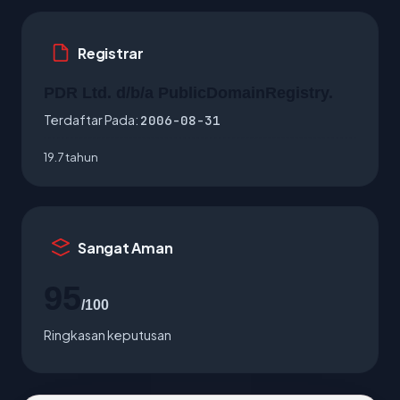
Registrar
PDR Ltd. d/b/a PublicDomainRegistry.
Terdaftar Pada:
2006-08-31
19.7 tahun
Sangat Aman
95
/100
Ringkasan keputusan