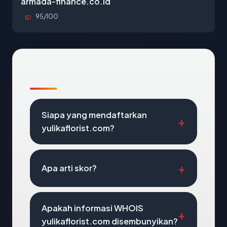
armada-finance.co.id
95/100
ID
Pertanyaan Umum
Siapa yang mendaftarkan
yulikaflorist.com?
Apa arti skor?
Apakah informasi WHOIS
yulikaflorist.com disembunyikan?