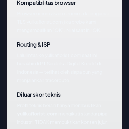
Kompatibilitas browser
Browser umum akan menerima konfigurasi
TLS yulikaflorist.com jika probe kami
mengembalikan "OK". Nilai saat ini: OK.
Routing & ISP
Lalu lintas ke yulikaflorist.com saat ini
berakhir di PT Suraloka Digital Kreatif di
Indonesia — terlihat oleh siapa pun yang
menjalankan traceroute.
Di luar skor teknis
Profil teknis bersih hanya membuktikan
yulikaflorist.com
mengikuti standar pipa
industri. TIDAK membuktikan konten jujur.