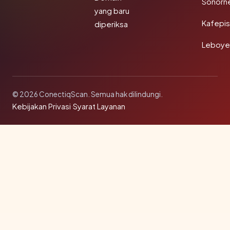
Sonorn
yang baru
Kafepi
diperiksa
Leboye
© 2026 ConectiqScan. Semua hak dilindungi.
Kebijakan Privasi
·
Syarat Layanan