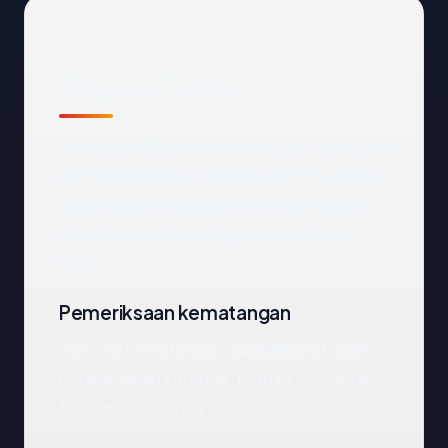
Tinjauan Teknis
Domain
yulikaflorist.com
dapat dijangkau
dan mengarah ke Indonesia via PT Suraloka
Digital Kreatif. Di bawah kami menelusuri
sinyal-sinyal yang paling relevan satu per
satu.
Pemeriksaan kematangan
Dari segi kematangan,
yulikaflorist.com
berada dalam kategori "mature" — sekitar
19.7 tahun terdaftar.