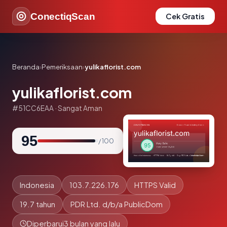
ConectiqScan
Cek Gratis
Beranda
›
Pemeriksaan
›
yulikaflorist.com
yulikaflorist.com
#51CC6EAA · Sangat Aman
95
/ 100
Indonesia
103.7.226.176
HTTPS Valid
19.7 tahun
PDR Ltd. d/b/a PublicDom
Diperbarui
3 bulan yang lalu