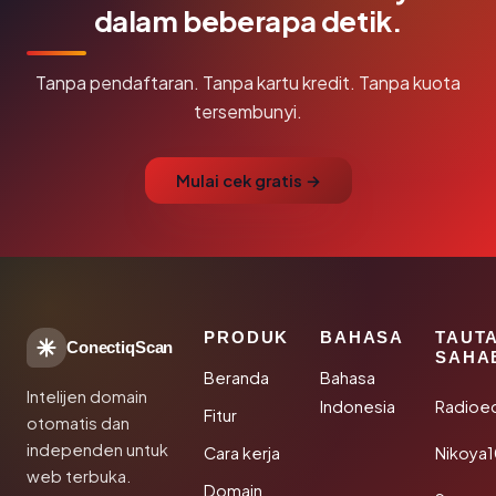
dalam beberapa detik.
Tanpa pendaftaran. Tanpa kartu kredit. Tanpa kuota
tersembunyi.
Mulai cek gratis →
PRODUK
BAHASA
TAUT
ConectiqScan
SAHA
Beranda
Bahasa
Intelijen domain
Indonesia
Radioe
Fitur
otomatis dan
independen untuk
Cara kerja
Nikoya
web terbuka.
Domain