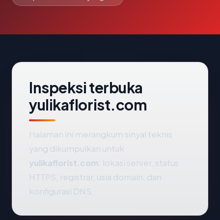
Inspeksi terbuka
yulikaflorist.com
Halaman ini merangkum sinyal teknis
yang dikumpulkan untuk
yulikaflorist.com
: lokasi server, status
HTTPS, registrar, usia domain, dan
konfigurasi DNS.