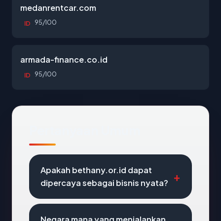
medanrentcar.com
95/100
ID
armada-finance.co.id
95/100
ID
Pertanyaan Umum
Apakah bethany.or.id dapat
dipercaya sebagai bisnis nyata?
Negara mana yang menjalankan