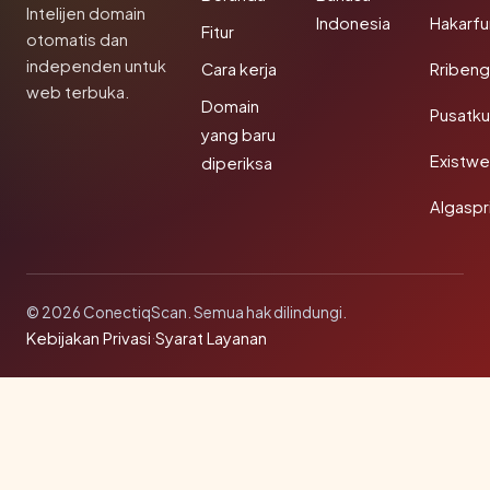
Intelijen domain
Indonesia
Hakarfu
Fitur
otomatis dan
independen untuk
Cara kerja
Rribeng
web terbuka.
Domain
Pusatk
yang baru
Existw
diperiksa
Algaspr
© 2026 ConectiqScan. Semua hak dilindungi.
Kebijakan Privasi
·
Syarat Layanan