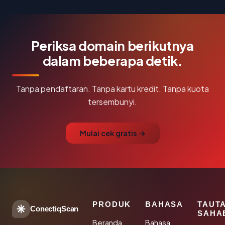
Periksa domain berikutnya
dalam beberapa detik.
Tanpa pendaftaran. Tanpa kartu kredit. Tanpa kuota
tersembunyi.
Mulai cek gratis →
PRODUK
BAHASA
TAUT
ConectiqScan
SAHA
Beranda
Bahasa