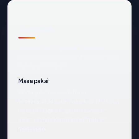
Snapshot
Snapshot
bethany.or.id
: 12.5 tahun,
dihosting di Indonesia, ISP Premium Power
Solution, HTTPS OK.
Masa pakai
Dihitung dari hari pendaftaran,
bethany.or.id
sudah ada sekitar 12.5 tahun
melalui PT Digital Registra Indonesia —
dalam kategori kematangan "mature"
model kami.