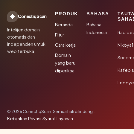
PRODUK
BAHASA
TAUT
ConectiqScan
SAHA
Beranda
Bahasa
Intelijen domain
Indonesia
Radioe
Fitur
otomatis dan
independen untuk
Cara kerja
Nikoya
web terbuka.
Domain
Sonorn
yang baru
Kafepi
diperiksa
Leboye
© 2026 ConectiqScan. Semua hak dilindungi.
Kebijakan Privasi
·
Syarat Layanan