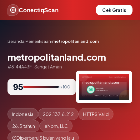
ConectiqScan
Cek Gratis
Beranda
›
Pemeriksaan
›
metropolitanland.com
metropolitanland.com
#8144A43F · Sangat Aman
95
/ 100
Indonesia
202.137.6.212
HTTPS Valid
26.3 tahun
eNom, LLC
Diperbarui
3 bulan yang lalu