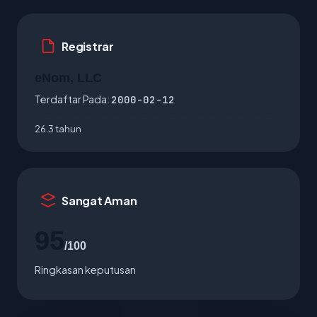
Registrar
eNom, LLC
Terdaftar Pada:
2000-02-12
26.3 tahun
Sangat Aman
95
/100
Ringkasan keputusan