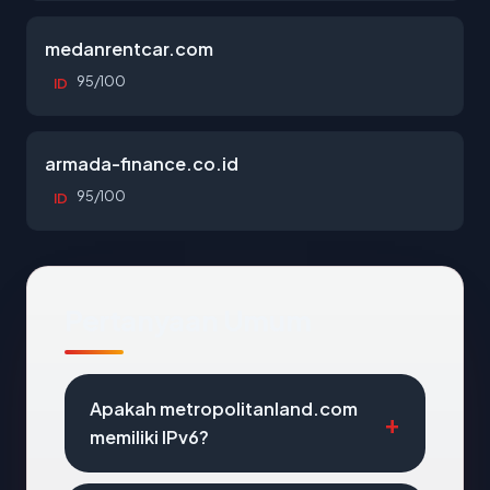
medanrentcar.com
95/100
ID
armada-finance.co.id
95/100
ID
Pertanyaan Umum
Apakah metropolitanland.com
memiliki IPv6?