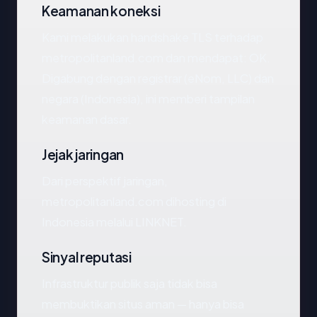
Keamanan koneksi
Kami melakukan handshake TLS terhadap
metropolitanland.com dan mendapat: OK.
Digabung dengan registrar (eNom, LLC) dan
negara (Indonesia), ini memberi tampilan
keamanan dasar.
Jejak jaringan
Dari perspektif jaringan,
metropolitanland.com dihosting di
Indonesia melalui LINKNET.
Sinyal reputasi
Infrastruktur publik saja tidak bisa
membuktikan situs aman — hanya bisa