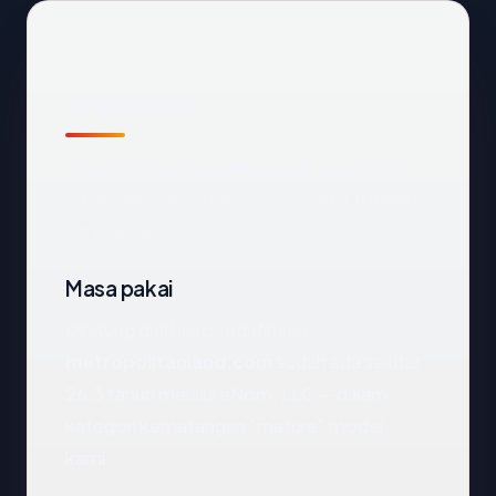
Snapshot
Snapshot
metropolitanland.com
: 26.3
tahun, dihosting di Indonesia, ISP LINKNET,
HTTPS OK.
Masa pakai
Dihitung dari hari pendaftaran,
metropolitanland.com
sudah ada sekitar
26.3 tahun melalui eNom, LLC — dalam
kategori kematangan "mature" model
kami.