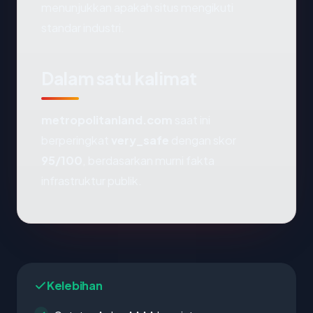
menunjukkan apakah situs mengikuti
standar industri.
Dalam satu kalimat
metropolitanland.com
saat ini
berperingkat
very_safe
dengan skor
95/100
, berdasarkan murni fakta
infrastruktur publik.
Kelebihan