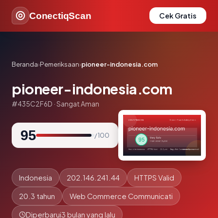
ConectiqScan
Cek Gratis
Beranda
›
Pemeriksaan
›
pioneer-indonesia.com
pioneer-indonesia.com
#435C2F6D · Sangat Aman
95
/ 100
Indonesia
202.146.241.44
HTTPS Valid
20.3 tahun
Web Commerce Communicati
Diperbarui
3 bulan yang lalu