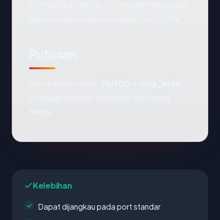
Limited dba WebNic.cc, negara Indonesia)
biasanya jatuh dalam kategori "very_safe".
Putusan
Skor kepercayaan:
95/100
—
very_safe
.
Ini adalah putusan otomatis dan hanya
teknis.
Kelebihan
Dapat dijangkau pada port standar