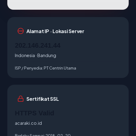
Alamat IP · Lokasi Server
202.146.241.44
Indonesia · Bandung
ISP / Penyedia:
PT Centrin Utama
Sertifikat SSL
HTTPS Valid
acaraki.co.id
Berlaku Sampai:
2018-02-20