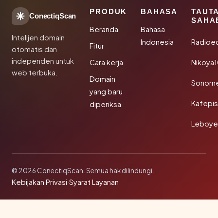
PRODUK
BAHASA
TAUT
ConectiqScan
SAHA
Beranda
Bahasa
Intelijen domain
Indonesia
Radioe
Fitur
otomatis dan
independen untuk
Cara kerja
Nikoya
web terbuka.
Domain
Sonorn
yang baru
Kafepi
diperiksa
Leboye
© 2026 ConectiqScan. Semua hak dilindungi.
Kebijakan Privasi
·
Syarat Layanan