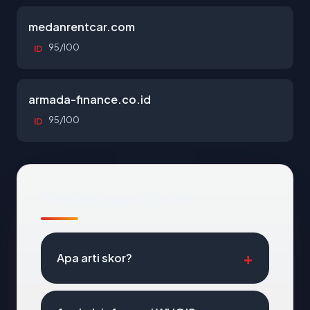
medanrentcar.com
95/100
ID
armada-finance.co.id
95/100
ID
Pertanyaan Umum
Apa arti skor?