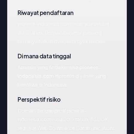
Riwayat pendaftaran
pioneer-indonesia.com telah ada sekitar
20.3 tahun. Domain berumur panjang
biasanya terkait dengan proyek mapan.
Di mana data tinggal
Apa pun yang Anda kirim ke
pioneer-
indonesia.com
diproses di server yang
berlokasi di Indonesia.
Perspektif risiko
Domain dengan profil pioneer-
indonesia.com (usia 20.3 tahun, SSL OK,
registrar Web Commerce Communications