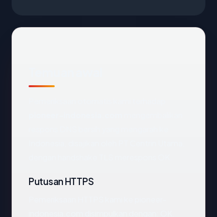
Temuan awal
Pemeriksaan otomatis kami terhadap
pioneer-indonesia.com
mengembalikan
respons DNS bersih yang mengarah ke
Indonesia, disajikan oleh PT Centrin Utama,
dengan handshake TLS merespons OK.
Putusan HTTPS
Pemeriksaan HTTPS kami ke pioneer-
indonesia.com disimpulkan dengan: OK.